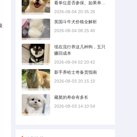
看单位是否参保。如果单位
壁需要时间完成精细贴合。
给你交了工伤保险，费用由
多数车型说明书里都写了前1
2026-08-04 20:35:26
保险基金支付；要是单位没
500公里为磨合期，但真正照
英国斗牛犬价格全解析
参保，那就由单位自己掏
着做的司机不到三成。
疫
钱。很多人受伤后一头雾
2026-08-04 08:25:40
水，拿着发票去单位报，单
位又推给医保，两边扯皮耽
现在流行养这几种狗，五只
误治疗。这篇就把这事讲清
赚回成本
楚。
2026-08-04 02:20:42
新手养哈士奇备货指南
2026-08-03 20:15:10
藏獒的寿命有多长
2026-08-03 14:10:54