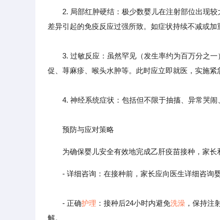
2. 局部红肿硬结：极少数婴儿在注射部位出现较
差异引起的免疫反应过强所致。如症状持续不减或加
3. 过敏反应：虽然罕见（发生率约为百万分之一
促、荨麻疹、喉头水肿等。此时应立即就医，实施紧
4. 神经系统症状：包括但不限于抽搐、异常哭闹
预防与应对策略
为确保婴儿安全有效地完成乙肝疫苗接种，家长
- 详细咨询：在接种前，家长应向医生详细咨询
- 正确
护理
：接种后24小时内避免
洗澡
，保持注
解。