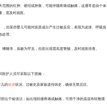
大范围的红肿、硬结或肿胀，可能伴随疼痛或触痛，这通常是由个体
重，需及时就医。
），但某些婴儿可能对疫苗成分产生过敏反应，表现为皮疹、呼吸急
急处理。
、嗜睡等，虽极为罕见，但若出现需高度警惕，及时就医排查。
和医护人员可采取以下措施：
婴儿的
健康
状况、过敏史及家族遗传病史，确保无禁忌症。
射部位干燥清洁；如出现轻微疼痛或触痛，可用干净的温湿布轻敷缓