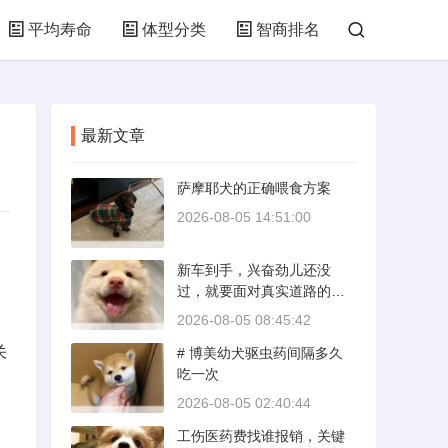
平均寿命
体型分类
智商排名
最新文章
萨摩耶犬的正确喂食方案
2026-08-05 14:51:00
新车到手，兴奋劲儿还没
过，就要面对真实道路的考
验。新手开新车上路，最怕
2026-08-05 08:45:42
的不是技术生疏，而是对车
关
# 博美幼犬驱虫药间隔多久
况和路况的双重陌生。磨合
吃一次
期内，发动机转速控制在200
0到3000转之间，时速尽量
2026-08-05 02:40:44
不超过100公里，这不是老司
工伤医药费找谁报销，关键
机的保守，而是活塞和气缸