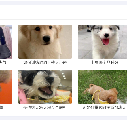
一眼看穿藏獒头型，狮头与虎头到底怎么分
如何训练狗狗下楼大小便
土狗哪个品种好
单
圣伯纳犬粘人程度全解析
# 如何挑选阿拉斯加幼犬