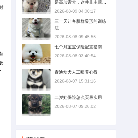
是高加索犬，这并非主观偏
时
好，而是基于现实打斗记
2026-08-09 04:00:17
录、身体结构与工作性能得
三十天让各肌群显形的训练
出的结论。若将两者置于同
法
等体重级别、无外力干扰的
残酷对决中，高加索山脉的
2026-08-08 09:45:55
猛犬拥有压倒性的胜率。
七个月宝宝保险配置指南
有
2026-08-08 03:40:54
肠
了
泰迪幼犬人工喂养心得
2026-08-07 15:31:16
二岁娃保险怎么买最实用
2026-08-07 09:26:02