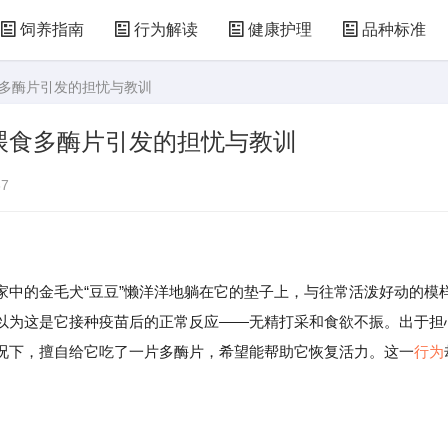
饲养指南
行为解读
健康护理
品种标准
食多酶片引发的担忧与教训
喂食多酶片引发的担忧与教训
7
的金毛犬“豆豆”懒洋洋地躺在它的垫子上，与往常活泼好动的模
以为这是它接种疫苗后的正常反应——无精打采和食欲不振。出于担
况下，擅自给它吃了一片多酶片，希望能帮助它恢复活力。这一
行为