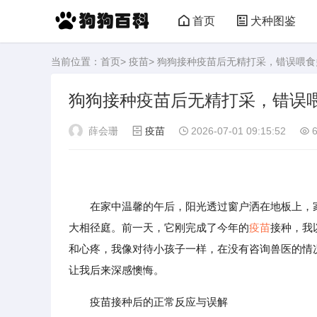
首页
犬种图鉴
当前位置：
首页
>
疫苗
> 狗狗接种疫苗后无精打采，错误喂
狗狗接种疫苗后无精打采，错误
薛会珊
疫苗
2026-07-01 09:15:52
6
在家中温馨的午后，阳光透过窗户洒在地板上，家中
大相径庭。前一天，它刚完成了今年的
疫苗
接种，我
和心疼，我像对待小孩子一样，在没有咨询兽医的情
让我后来深感懊悔。
疫苗接种后的正常反应与误解