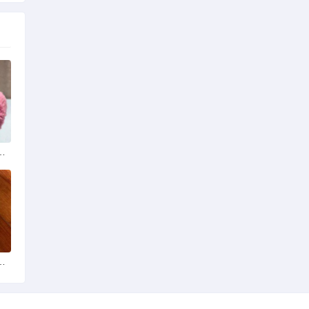
从咬人诱因到脱敏训练实操
么品种的啊是京巴吗