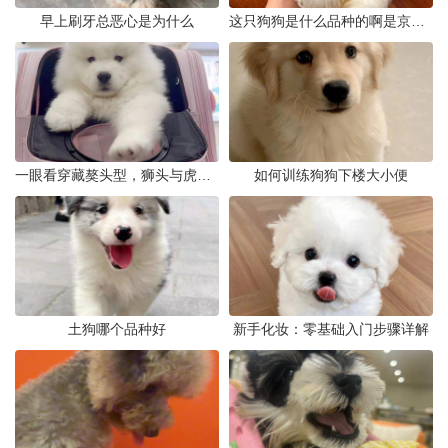
早上刷牙总恶心是为什么
这只狗狗是什么品种的啊是京巴吗
一眼看穿藏獒头型，狮头与虎头到底怎么分
如何训练狗狗下楼大小便
土狗哪个品种好
新手化妆：零基础入门步骤详解