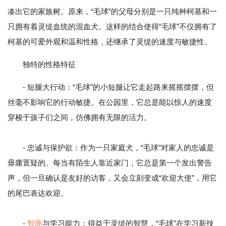
凑出它的家族树。原来，“毛球”的父母分别是一只纯种柯基和一
只拥有着灵缇血统的混血犬。这样的结合使得“毛球”不仅拥有了
柯基的可爱外观和温和性格，还继承了灵缇的速度与敏捷性。
独特的性格特征
- 短腿大行动：“毛球”的小短腿让它走起路来摇摇摆摆，但
丝毫不影响它的行动敏捷。在公园里，它总是能以惊人的速度
穿梭于孩子们之间，仿佛拥有无限的活力。
- 忠诚与保护欲：作为一只家庭犬，“毛球”对家人的忠诚是
毋庸置疑的。每当有陌生人靠近家门，它总是第一个发出警告
声，但一旦确认是友好的访客，又会立刻变成“欢迎大使”，用它
的尾巴表达欢迎。
-
智商
与学习能力：得益于灵缇的智慧，“毛球”在学习新技