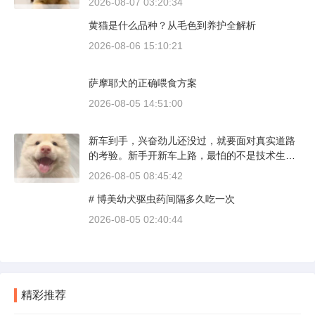
2026-08-07 03:20:34
则完全是另一套行情。下面直接说具体能去的地
黄猫是什么品种？从毛色到养护全解析
方和真实价格区间。
2026-08-06 15:10:21
萨摩耶犬的正确喂食方案
2026-08-05 14:51:00
新车到手，兴奋劲儿还没过，就要面对真实道路
的考验。新手开新车上路，最怕的不是技术生
疏，而是对车况和路况的双重陌生。磨合期内，
2026-08-05 08:45:42
发动机转速控制在2000到3000转之间，时速尽量
# 博美幼犬驱虫药间隔多久吃一次
不超过100公里，这不是老司机的保守，而是活
塞和气缸壁需要时间完成精细贴合。多数车型说
2026-08-05 02:40:44
明书里都写了前1500公里为磨合期，但真正照着
做的司机不到三成。
精彩推荐