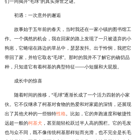
们一同揭开“毛球”的真实身世之谜。
初遇：一次意外的邂逅
故事始于五年前的春天，当时我还在一家小镇的图书馆工
作。一个偶然的机会，我在回家的路上发现了一只被遗弃的小
狗崽，它蜷缩在路边的草丛中，瑟瑟发抖。出于怜悯，我把它
带回了家，并给它取名“毛球”。那时的我并不了解它的确切品
种，只知道它有着柯基的典型特征——小短腿和大屁股。
成长中的惊喜
随着时间的推移，“毛球”逐渐长成了一个活力四射的小家
伙。它不仅继承了柯基对食物的热爱和对家庭的深情，还展现
出了其他犬种的一些独特
性格
。比如，它的奔跑速度和敏捷性
远超一般的
柯基犬
，甚至能轻松跃过半人高的围栏。它的毛发
也与众不同，既不像传统柯基那样短而光滑，也不完全是长毛