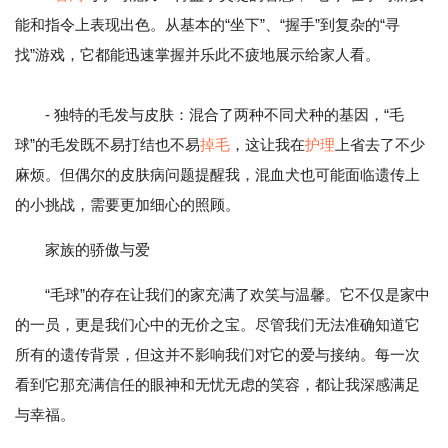
能和指令上表现出色。从基本的“坐下”、“握手”到复杂的“寻
找”游戏，它都能迅速掌握并乐此不疲地展示给家人看。
- 独特的毛发与皮肤：混合了两种不同犬种的基因，“毛
球”的毛发既不易打结也不易
掉毛
，这让我在
护理
上省去了不少
麻烦。但偶尔的皮肤病问题提醒我，混血犬也可能面临遗传上
的小挑战，需要更加细心的照顾。
家族的骄傲与爱
“毛球”的存在让我们的家充满了欢笑与温馨。它不仅是家中
的一员，更是我们心中的无价之宝。尽管我们无法准确知道它
所有的遗传背景，但这并不影响我们对它的爱与接纳。每一次
看到它那充满信任的眼神和无忧无虑的笑容，都让我深感满足
与幸福。