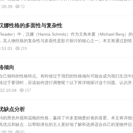
仅性格温和，还易于打理，是许多城市家庭的首选。1. 贵宾犬（Toy Po
:20:39
72
汉娜性格的多面性与复杂性
er）中，汉娜（Hanna Schmitz）作为主角米夏（Michael Berg）
，其人物性格的复杂性与多面性是影片探讨的核心之一。本文将通过剧情
示汉娜这一角色的性格特点，以及她如何影响着米夏乃至观众对...
:51:01
219
格倾向
自己独特的性格特点。有时候过于强烈的性格倾向可能会成为我们生活中
格过于要强时，应该如何进行调整呢？以下将详细探讨这个问题。认识并
点，并接受这种性格带来的优势和劣势。过于要强的性格往往表现为对自
22:10:04
157
优缺点分析
的黑色外观和温顺的性格，赢得了许多宠物爱好者的喜爱。本文将详细
其优点和缺点，以帮助潜在的主人更好地了解和选择适合自己的宠物伴侣
. 温顺友好：杂交黑色泰迪狗通常性格温顺，对人类和其他动物表现出友好
:05:39
65