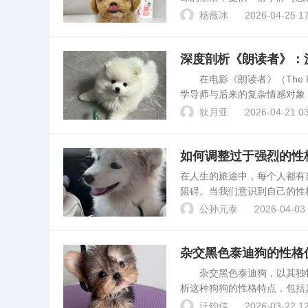
家庭伴侣的小型犬品种，它们不
杨薇冰
2026-04-25 17
le）- 特...
深度剖析《朗读者》：
在电影《朗读者》（The Read
学导师与后来的复杂情感对象
节、角色互动及心理分析，揭
狄月亚
2026-04-21 03
如何调整过于强烈的性
在人生的旅途中，每个人都有
阻碍。当我们意识到自己的性
受自己要认识到自己的性格特
公孙元泰
2026-04-03 
和他人要求过高，容易产生...
杂交黑色泰迪狗的性格
杂交黑色泰迪狗，以其独特
析这种狗狗的性格特点，包括
杂交黑色泰迪狗的性格优点1
汪钧信
2026-03-22 12