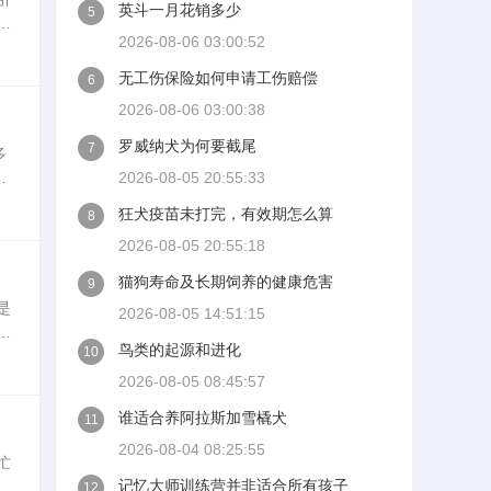
英斗一月花销多少
5
份
2026-08-06 03:00:52
无工伤保险如何申请工伤赔偿
6
2026-08-06 03:00:38
罗威纳犬为何要截尾
7
多
2026-08-05 20:55:33
及
狂犬疫苗未打完，有效期怎么算
8
2026-08-05 20:55:18
猫狗寿命及长期饲养的健康危害
9
是
2026-08-05 14:51:15
手
鸟类的起源和进化
10
案
2026-08-05 08:45:57
谁适合养阿拉斯加雪橇犬
11
2026-08-04 08:25:55
忙
记忆大师训练营并非适合所有孩子
为
12