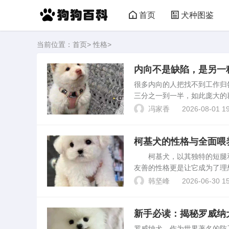
首页
犬种图鉴
当前位置：
首页
>
性格
>
内向不是缺陷，是另一
很多内向的人把找不到工作归
三分之一到一半，如此庞大的
求内向的人，再用这个错误的
冯家香
2026-08-01 19
断一个人的能力，这种机制...
柯基犬的性格与全面喂
柯基犬，以其独特的短腿和
友善的性格更是让它成为了理
的方法，旨在为每一位想要了
韩坚峰
2026-06-30 15
点1. 活泼好动：柯基犬...
新手必读：揭秘罗威纳
罗威纳犬，作为世界著名的防