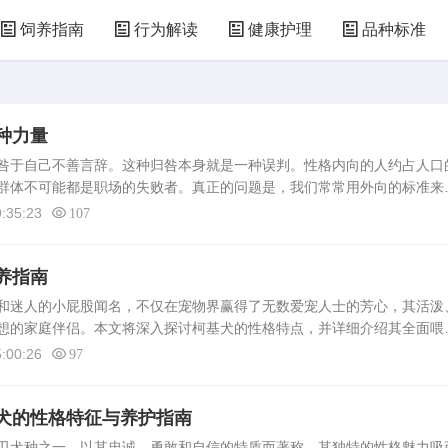
饲养指南
行为解读
健康护理
品种标准
种力量
咎于自己不善言辞。这种归咎本身就是一种误判。性格内向的人约占人口
群体不可能都是职场的失败者。真正的问题是，我们常常用外向的标准来
标准得出结论。内向者找工作难，难在评价体系。面试官通过短暂的交流
:35:23
107
养指南
迷人的小屁股闻名，不仅在宠物界赢得了无数爱宠人士的芳心，其活泼
想的家庭伴侣。本文将深入探讨柯基犬的性格特点，并详细介绍其全面喂
解并照顾好这位小精灵的宠物主人提供科学、实用的指导。柯基犬的性格
:00:26
97
犬的性格特征与养护指南
卫犬种之一，以其忠诚、勇敢和自信的特质而著称。其独特的性格魅力吸