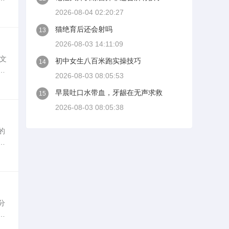
od
2026-08-04 02:20:27
猫绝育后还会射吗
13
2026-08-03 14:11:09
的文
初中女生八百米跑实操技巧
14
细
2026-08-03 08:05:53
早晨吐口水带血，牙龈在无声求救
15
2026-08-03 08:05:38
的
接
己
分
。
和