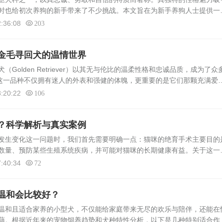
时也给初次养狗的新手带来了不少挑战。本文旨在为新手养狗人士提供一
指南，帮助大家更好地理解这种犬种，为建立和谐的人宠关系打下坚实基
:36:08
203
金毛寻回犬的温情世界
Golden Retriever）以其无与伦比的温柔性格和忠诚品质，成为了众
。这一品种不仅拥有迷人的外表和强健的体魄，更重要的是它们那颗充满爱
得它们成为了家庭宠物中的不二之选。本文将通过科学研究、数据统计以
:20:22
106
？科学解析与真实案例
发生变化这一问题时，我们首先需要明确一点：猫咪的绝育手术主要目的
数量、预防某些生殖系统疾病，并可能对猫咪的长期健康有益。关于这一
实存在一些争议和讨论。本文将基于科学研究、兽医专家的观点以及真实
:40:34
72
温和会比较好？
温和且适合家养的小型犬，不仅能给家庭带来无尽的欢乐与陪伴，还能在
藉。根据近年来的宠物饲养趋势和犬种特性分析，以下是几种特别适合作