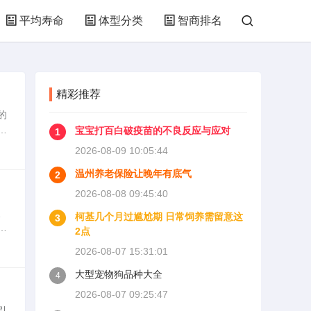
平均寿命
体型分类
智商排名
精彩推荐
的
要
宝宝打百白破疫苗的不良反应与应对
1
判
2026-08-09 10:05:44
温州养老保险让晚年有底气
2
2026-08-08 09:45:40
、
柯基几个月过尴尬期 日常饲养需留意这
3
养
2点
特
2026-08-07 15:31:01
大型宠物狗品种大全
4
2026-08-07 09:25:47
引