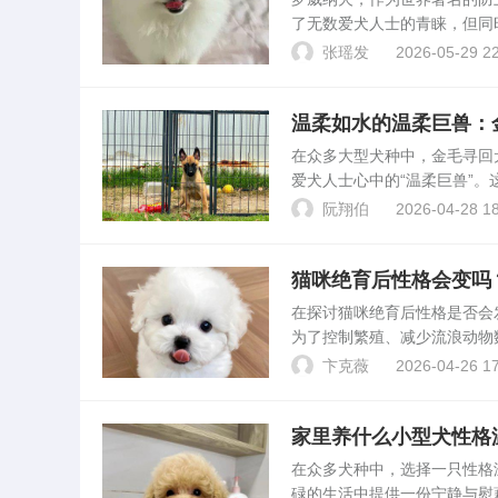
了无数爱犬人士的青睐，但同
详尽的罗威纳性格解析及养护
张瑶发
2026-05-29 22
础。罗威纳犬的性格特点1....
温柔如水的温柔巨兽：
在众多大型犬种中，金毛寻回犬（
爱犬人士心中的“温柔巨兽”
意、耐心且易于亲近的心，使
阮翔伯
2026-04-28 18
实际案例...
猫咪绝育后性格会变吗
在探讨猫咪绝育后性格是否会
为了控制繁殖、减少流浪动物
术是否会改变猫咪的性格，确
卞克薇
2026-04-26 17
例，来深入分析这一话题。...
家里养什么小型犬性格
在众多犬种中，选择一只性格
碌的生活中提供一份宁静与慰