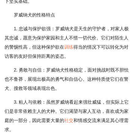
下坚实基础。
罗威纳犬的性格特点
1. 忠诚与保护欲强：罗威纳犬是天生的守护者，对家人极
其忠诚，愿意为保护家园和主人不惜一切代价。它们对陌生人
的警惕性高，但这种保护欲在
训练
得当的情况下可以转化为对
访客的友好但保持距离的姿态。
2. 勇敢与自信：罗威纳犬性格稳定，面对挑战时既不胆怯
也不鲁莽，展现出极高的勇气和自信心。这种特质使它们在警
犬、搜救等领域表现出色。
3. 粘人与依赖：虽然罗威纳看起来强壮威猛，但实际上它
们是非常依赖主人的犬种。它们渴望与家人互动，喜欢成为家
庭的一部分，因此需要大量的
社交
和情感交流来满足其心理需
求。