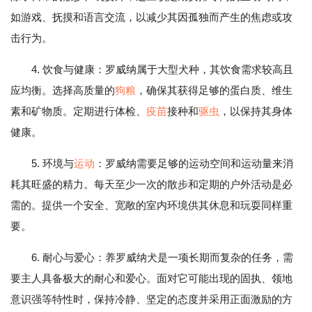
如游戏、抚摸和语言交流，以减少其因孤独而产生的焦虑或攻
击行为。
4. 饮食与健康：罗威纳属于大型犬种，其饮食需求较高且
应均衡。选择高质量的
狗粮
，确保其获得足够的蛋白质、维生
素和矿物质。定期进行体检、
疫苗
接种和
驱虫
，以保持其身体
健康。
5. 环境与
运动
：罗威纳需要足够的运动空间和运动量来消
耗其旺盛的精力。每天至少一次的散步和定期的户外活动是必
需的。提供一个安全、宽敞的室内环境供其休息和玩耍同样重
要。
6. 耐心与爱心：养罗威纳犬是一项长期而复杂的任务，需
要主人具备极大的耐心和爱心。面对它可能出现的固执、领地
意识强等特性时，保持冷静、坚定的态度并采用正面激励的方