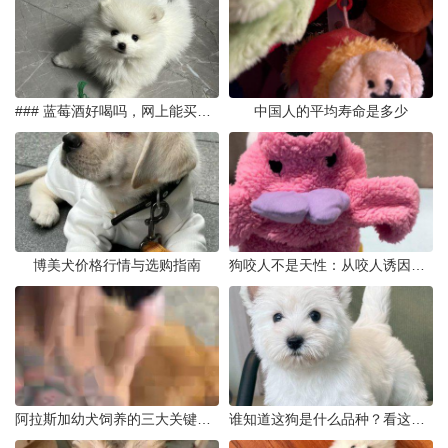
### 蓝莓酒好喝吗，网上能买到真的吗
中国人的平均寿命是多少
博美犬价格行情与选购指南
狗咬人不是天性：从咬人诱因到脱敏训练实操
阿拉斯加幼犬饲养的三大关键问题
谁知道这狗是什么品种？看这几点