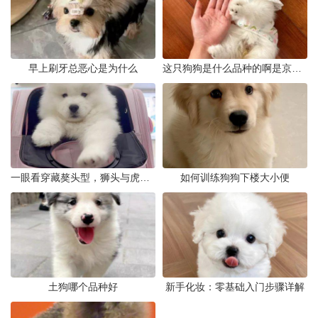
早上刷牙总恶心是为什么
这只狗狗是什么品种的啊是京巴吗
一眼看穿藏獒头型，狮头与虎头到底怎么分
如何训练狗狗下楼大小便
土狗哪个品种好
新手化妆：零基础入门步骤详解