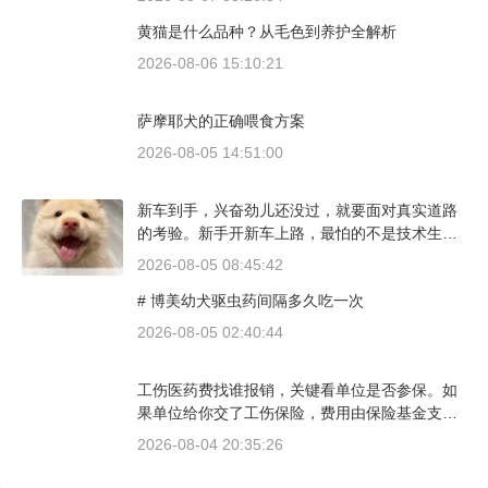
则完全是另一套行情。下面直接说具体能去的地
黄猫是什么品种？从毛色到养护全解析
方和真实价格区间。
2026-08-06 15:10:21
萨摩耶犬的正确喂食方案
2026-08-05 14:51:00
新车到手，兴奋劲儿还没过，就要面对真实道路
的考验。新手开新车上路，最怕的不是技术生
疏，而是对车况和路况的双重陌生。磨合期内，
2026-08-05 08:45:42
发动机转速控制在2000到3000转之间，时速尽量
# 博美幼犬驱虫药间隔多久吃一次
不超过100公里，这不是老司机的保守，而是活
塞和气缸壁需要时间完成精细贴合。多数车型说
2026-08-05 02:40:44
明书里都写了前1500公里为磨合期，但真正照着
做的司机不到三成。
工伤医药费找谁报销，关键看单位是否参保。如
果单位给你交了工伤保险，费用由保险基金支
付；要是单位没参保，那就由单位自己掏钱。很
2026-08-04 20:35:26
多人受伤后一头雾水，拿着发票去单位报，单位
又推给医保，两边扯皮耽误治疗。这篇就把这事