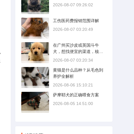
2026-08-07 09:26:02
工伤医药费报销范围详解
2026-08-07 03:20:49
在广州买沙皮或英国斗牛
犬，想找便宜的渠道，核心
，
是分清“便宜”和“捡漏”的界
2026-08-07 03:20:34
尤
限。沙皮狗是广东本地犬
黄猫是什么品种？从毛色到
种，价格比北方城市有优
养护全解析
势；英国斗牛犬则完全是另
一套行情。下面直接说具体
2026-08-06 15:10:21
能去的地方和真实价格区
萨摩耶犬的正确喂食方案
间。
2026-08-05 14:51:00