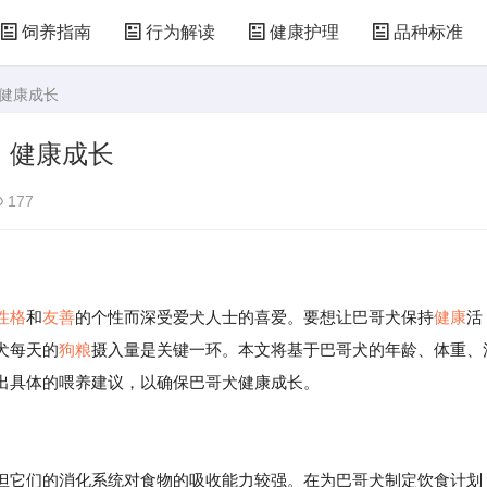
饲养指南
行为解读
健康护理
品种标准
，健康成长
，健康成长
177
性格
和
友善
的个性而深受爱犬人士的喜爱。要想让巴哥犬保持
健康
活
犬每天的
狗粮
摄入量是关键一环。本文将基于巴哥犬的年龄、体重、
出具体的喂养建议，以确保巴哥犬健康成长。
但它们的消化系统对食物的吸收能力较强。在为巴哥犬制定饮食计划