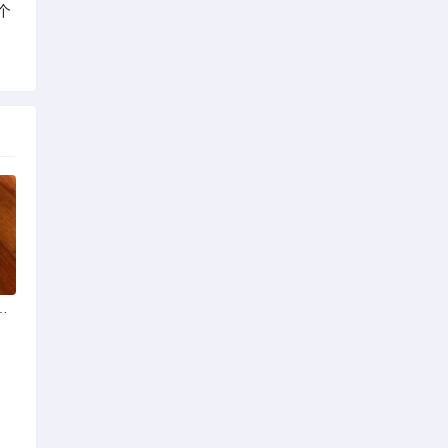
个
么品种的啊是京巴吗