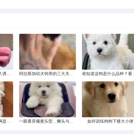
狗咬人不是天性：从咬人诱因到脱敏训练实操
阿拉斯加幼犬饲养的三大关键问题
谁知道这狗是
这只狗狗是什么品种的啊是京巴吗
一眼看穿藏獒头型，狮头与虎头到底怎么分
如何训练狗狗下楼大小便