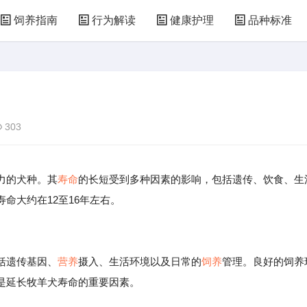
饲养指南
行为解读
健康护理
品种标准
303
力的犬种。其
寿命
的长短受到多种因素的影响，包括遗传、饮食、生
命大约在12至16年左右。
括遗传基因、
营养
摄入、生活环境以及日常的
饲养
管理。良好的饲养
是延长牧羊犬寿命的重要因素。