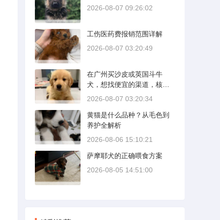
2026-08-07 09:26:02
工伤医药费报销范围详解
2026-08-07 03:20:49
在广州买沙皮或英国斗牛
犬，想找便宜的渠道，核心
是分清“便宜”和“捡漏”的界
2026-08-07 03:20:34
限。沙皮狗是广东本地犬
黄猫是什么品种？从毛色到
种，价格比北方城市有优
养护全解析
势；英国斗牛犬则完全是另
一套行情。下面直接说具体
2026-08-06 15:10:21
能去的地方和真实价格区
萨摩耶犬的正确喂食方案
间。
2026-08-05 14:51:00