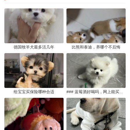
德国牧羊犬最多活几年
比熊和泰迪，养哪个不后悔
给宝宝买保险哪种合适
### 蓝莓酒好喝吗，网上能买到真的吗