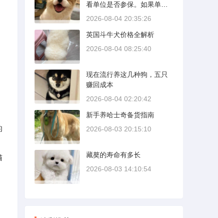
看单位是否参保。如果单位
壁需要时间完成精细贴合。
给你交了工伤保险，费用由
多数车型说明书里都写了前1
2026-08-04 20:35:26
保险基金支付；要是单位没
500公里为磨合期，但真正照
英国斗牛犬价格全解析
参保，那就由单位自己掏
着做的司机不到三成。
钱。很多人受伤后一头雾
2026-08-04 08:25:40
水，拿着发票去单位报，单
位又推给医保，两边扯皮耽
现在流行养这几种狗，五只
误治疗。这篇就把这事讲清
赚回成本
楚。
2026-08-04 02:20:42
新手养哈士奇备货指南
的
2026-08-03 20:15:10
藏獒的寿命有多长
猫
2026-08-03 14:10:54