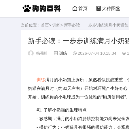
首页
犬种图鉴
当前位置：
首页
>
训练
> 新手必读：一步步训练满月小奶猫
新手必读：一步步训练满月小奶
韩菊叶
训练
2026-07-04 10:15:34
1
训练
满月的小奶猫上厕所，虽然看似挑战重重，
奶猫在满月时（约30天左右）开始对环境产生好奇心
开始，训练你的小毛球成为一位优雅的“厕所使用者”
#1. 了解小奶猫的生理特点
- 敏感期：满月的小奶猫膀胱控制能力尚未完全发育
- 模仿行为：小奶猫具有很强的模仿能力，会观