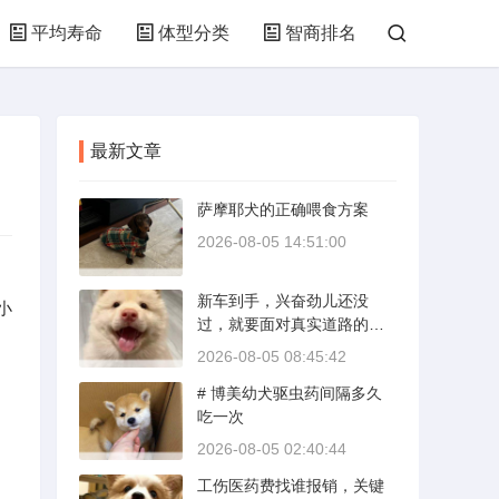
平均寿命
体型分类
智商排名
最新文章
萨摩耶犬的正确喂食方案
2026-08-05 14:51:00
新车到手，兴奋劲儿还没
小
过，就要面对真实道路的考
验。新手开新车上路，最怕
2026-08-05 08:45:42
的不是技术生疏，而是对车
# 博美幼犬驱虫药间隔多久
况和路况的双重陌生。磨合
吃一次
期内，发动机转速控制在200
0到3000转之间，时速尽量
2026-08-05 02:40:44
不超过100公里，这不是老司
工伤医药费找谁报销，关键
机的保守，而是活塞和气缸