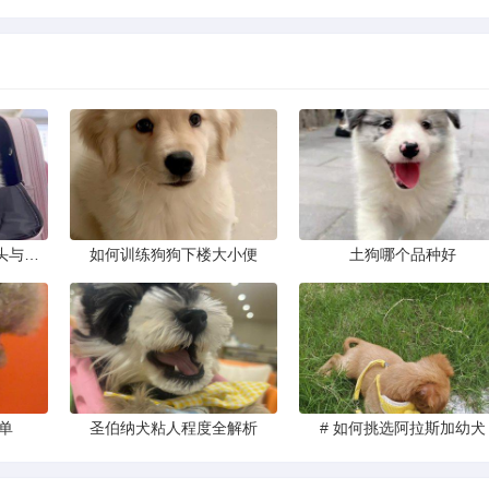
一眼看穿藏獒头型，狮头与虎头到底怎么分
如何训练狗狗下楼大小便
土狗哪个品种好
单
圣伯纳犬粘人程度全解析
# 如何挑选阿拉斯加幼犬