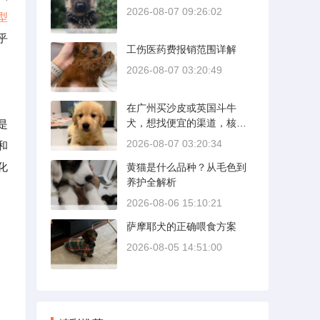
2026-08-07 09:26:02
型
乎
工伤医药费报销范围详解
2026-08-07 03:20:49
在广州买沙皮或英国斗牛
犬，想找便宜的渠道，核心
是
是分清“便宜”和“捡漏”的界
2026-08-07 03:20:34
和
限。沙皮狗是广东本地犬
化
黄猫是什么品种？从毛色到
种，价格比北方城市有优
养护全解析
势；英国斗牛犬则完全是另
一套行情。下面直接说具体
2026-08-06 15:10:21
能去的地方和真实价格区
萨摩耶犬的正确喂食方案
间。
2026-08-05 14:51:00