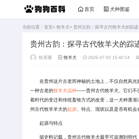
首页
犬种图鉴
当前位置：
首页
>
牧羊犬
> 贵州古韵：探寻古代牧羊犬的踪迹
贵州古韵：探寻古代牧羊犬的踪
狄英珊
牧羊犬
2026-07-02 15:40:14
在贵州这片古老而神秘的土地上，不仅自然风光
一种古老的
牧羊犬
品种
——贵州古代牧羊犬。它们不
着时代的变迁和传统畜牧方式的改变，这一犬种逐渐
州古代牧羊羊犬的
起源
、特点、现状以及是否有机会
起源与特点
据史料记载，贵州古代牧羊犬最早可追溯到明代