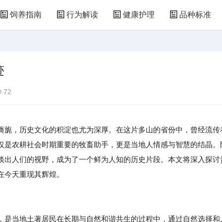
饲养指南
行为解读
健康护理
品种标准
迹
72
旖旎，历史文化的积淀也尤为深厚。在这片多山的省份中，曾经流传
仅是农耕社会时期重要的牧畜助手，更是当地人情感与智慧的结晶。
淡出人们的视野，成为了一个鲜为人知的历史片段。本文将深入探讨
在今天重现其辉煌。
，是当地土著居民在长期与自然和谐共生的过程中，通过自然选择和