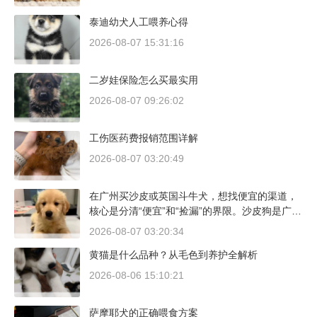
泰迪幼犬人工喂养心得
2026-08-07 15:31:16
二岁娃保险怎么买最实用
2026-08-07 09:26:02
工伤医药费报销范围详解
2026-08-07 03:20:49
在广州买沙皮或英国斗牛犬，想找便宜的渠道，
核心是分清“便宜”和“捡漏”的界限。沙皮狗是广东
本地犬种，价格比北方城市有优势；英国斗牛犬
2026-08-07 03:20:34
则完全是另一套行情。下面直接说具体能去的地
黄猫是什么品种？从毛色到养护全解析
方和真实价格区间。
2026-08-06 15:10:21
萨摩耶犬的正确喂食方案