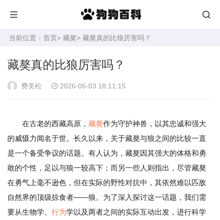
当前位置：
首页
>
藏獒
> 藏獒真的比狼厉害吗？
藏獒真的比狼厉害吗？
费美松
2026-06-03 18:11:15
在古老的西藏高原，
藏獒
作为守护神兽，以其忠诚和强大
的威慑力闻名于世。长久以来，关于藏獒与狼之间的比较一直
是一个备受争议的话题。有人认为，藏獒因其强大的体格和勇
敢的个性，足以与狼一较高下；而另一些人则指出，尽管藏獒
在勇气上毫不逊色，但在实际的野性对抗中，其依然难以匹敌
自然界的顶级掠食者——狼。为了深入探讨这一话题，我们需
要从生物学、
行为
学以及两者之间的实际互动出发，进行科学