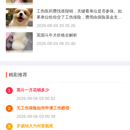
做的司机不到三成。
工伤医药费找谁报销，关键看单位是否参保。如
果单位给你交了工伤保险，费用由保险基金支
付；要是单位没参保，那就由单位自己掏钱。很
2026-08-04 20:35:26
多人受伤后一头雾水，拿着发票去单位报，单位
英国斗牛犬价格全解析
又推给医保，两边扯皮耽误治疗。这篇就把这事
讲清楚。
2026-08-04 08:25:40
精彩推荐
英斗一月花销多少
1
2026-08-06 03:00:52
无工伤保险如何申请工伤赔偿
2
2026-08-06 03:00:38
罗威纳犬为何要截尾
3