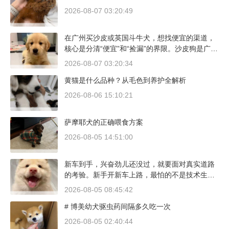
2026-08-07 03:20:49
在广州买沙皮或英国斗牛犬，想找便宜的渠道，
核心是分清“便宜”和“捡漏”的界限。沙皮狗是广东
本地犬种，价格比北方城市有优势；英国斗牛犬
2026-08-07 03:20:34
则完全是另一套行情。下面直接说具体能去的地
黄猫是什么品种？从毛色到养护全解析
方和真实价格区间。
2026-08-06 15:10:21
萨摩耶犬的正确喂食方案
2026-08-05 14:51:00
新车到手，兴奋劲儿还没过，就要面对真实道路
的考验。新手开新车上路，最怕的不是技术生
疏，而是对车况和路况的双重陌生。磨合期内，
2026-08-05 08:45:42
发动机转速控制在2000到3000转之间，时速尽量
# 博美幼犬驱虫药间隔多久吃一次
不超过100公里，这不是老司机的保守，而是活
塞和气缸壁需要时间完成精细贴合。多数车型说
2026-08-05 02:40:44
明书里都写了前1500公里为磨合期，但真正照着