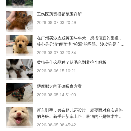
工伤医药费报销范围详解
2026-08-07 03:20:49
在广州买沙皮或英国斗牛犬，想找便宜的渠道，
核心是分清“便宜”和“捡漏”的界限。沙皮狗是广东
本地犬种，价格比北方城市有优势；英国斗牛犬
2026-08-07 03:20:34
则完全是另一套行情。下面直接说具体能去的地
黄猫是什么品种？从毛色到养护全解析
方和真实价格区间。
2026-08-06 15:10:21
萨摩耶犬的正确喂食方案
2026-08-05 14:51:00
新车到手，兴奋劲儿还没过，就要面对真实道路
的考验。新手开新车上路，最怕的不是技术生
疏，而是对车况和路况的双重陌生。磨合期内，
2026-08-05 08:45:42
发动机转速控制在2000到3000转之间，时速尽量