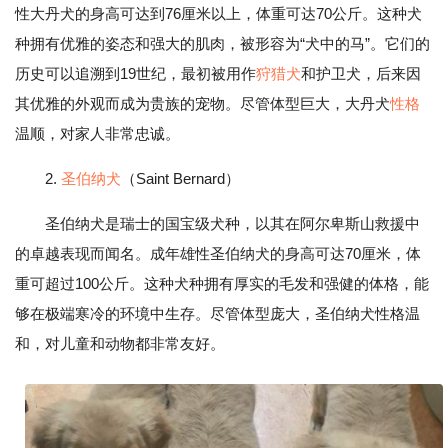
性大丹犬的身高可达到76厘米以上，体重可达70公斤。这种犬
种拥有优雅的姿态和强大的肌肉，被形容为“犬中的马”。它们的
历史可以追溯到19世纪，最初被用作
狩猎犬
和护卫犬，后来因
其优雅的外观而成为贵族的宠物。尽管体型巨大，大丹犬
性格
温顺，对家人非常忠诚。
2.
圣伯纳犬
（Saint Bernard）
圣伯纳犬是瑞士的国宝级犬种，以其在阿尔卑斯山救援中
的卓越表现而闻名。成年雄性圣伯纳犬的身高可达70厘米，体
重可超过100公斤。这种犬种拥有厚实的毛发和强健的体格，能
够在极端寒冷的环境中生存。尽管体型庞大，圣伯纳犬性格温
和，对儿童和动物都非常友好。