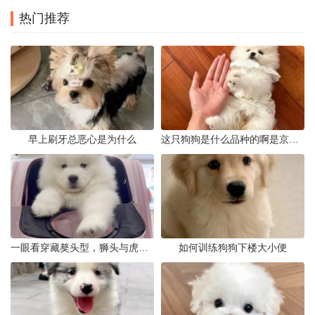
热门推荐
早上刷牙总恶心是为什么
这只狗狗是什么品种的啊是京巴吗
一眼看穿藏獒头型，狮头与虎头到底怎么分
如何训练狗狗下楼大小便