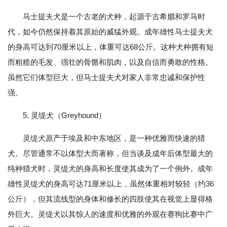
马士提夫犬是一个古老的犬种，起源于古希腊和罗马时
代，如今仍然保持着其原始的威猛外观。成年雄性马士提夫犬
的身高可达到70厘米以上，体重可达68公斤。这种犬种拥有短
而粗糙的毛发、强壮的骨骼和肌肉，以及自信而勇敢的性格。
虽然它们体型巨大，但马士提夫犬对家人非常忠诚和保护性
强。
5. 灵缇犬（Greyhound）
灵缇犬原产于埃及和中东地区，是一种优雅而快速的猎
犬。尽管通常不以体型大而著称，但当谈及成年后体型最大的
纯种猎犬时，灵缇犬的身高和长度使其成为了一个例外。成年
雄性灵缇犬的身高可达71厘米以上，虽然体重相对较轻（约36
公斤），但其流线型的身体和修长的四肢使其在视觉上显得格
外巨大。灵缇犬以其惊人的速度和优雅的外观在赛狗比赛中广