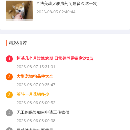
# 博美幼犬驱虫药间隔多久吃一次
不超过100公里，这不是老司机的保守，而是活
塞和气缸壁需要时间完成精细贴合。多数车型说
2026-08-05 02:40:44
明书里都写了前1500公里为磨合期，但真正照着
做的司机不到三成。
精彩推荐
柯基几个月过尴尬期 日常饲养需留意这2点
1
2026-08-07 15:31:01
大型宠物狗品种大全
2
2026-08-07 09:25:47
英斗一月花销多少
3
2026-08-06 03:00:52
无工伤保险如何申请工伤赔偿
4
2026-08-06 03:00:38