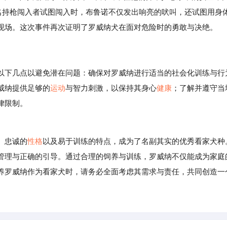
一名持枪闯入者试图闯入时，布鲁诺不仅发出响亮的吠叫，还试图用身
现场。这次事件再次证明了罗威纳犬在面对危险时的勇敢与决绝。
以下几点以避免潜在问题：确保对罗威纳进行适当的社会化训练与行
威纳提供足够的
运动
与智力刺激，以保持其身心
健康
；了解并遵守当
律限制。
、忠诚的
性格
以及易于训练的特点，成为了名副其实的优秀看家犬种
管理与正确的引导。通过合理的饲养与训练，罗威纳不仅能成为家庭
养罗威纳作为看家犬时，请务必全面考虑其需求与责任，共同创造一