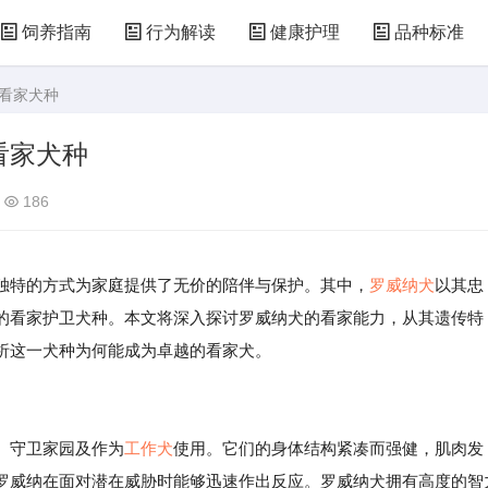
饲养指南
行为解读
健康护理
品种标准
的看家犬种
看家犬种
186
独特的方式为家庭提供了无价的陪伴与保护。其中，
罗威纳犬
以其忠
的看家护卫犬种。本文将深入探讨罗威纳犬的看家能力，从其遗传特
析这一犬种为何能成为卓越的看家犬。
、守卫家园及作为
工作犬
使用。它们的身体结构紧凑而强健，肌肉发
罗威纳在面对潜在威胁时能够迅速作出反应。罗威纳犬拥有高度的智