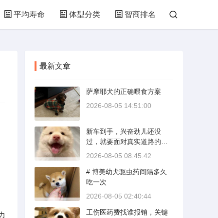
平均寿命
体型分类
智商排名
最新文章
萨摩耶犬的正确喂食方案
2026-08-05 14:51:00
新车到手，兴奋劲儿还没
过，就要面对真实道路的考
验。新手开新车上路，最怕
2026-08-05 08:45:42
的不是技术生疏，而是对车
# 博美幼犬驱虫药间隔多久
况和路况的双重陌生。磨合
吃一次
期内，发动机转速控制在200
0到3000转之间，时速尽量
2026-08-05 02:40:44
不超过100公里，这不是老司
工伤医药费找谁报销，关键
机的保守，而是活塞和气缸
力