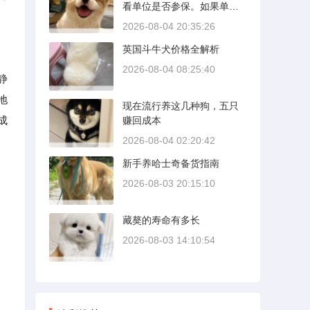
看单位是否参保。如果单位
壁需要时间完成精细贴合。
给你交了工伤保险，费用由
多数车型说明书里都写了前1
2026-08-04 20:35:26
保险基金支付；要是单位没
500公里为磨合期，但真正照
英国斗牛犬价格全解析
参保，那就由单位自己掏
着做的司机不到三成。
钱。很多人受伤后一头雾
2026-08-04 08:25:40
静
水，拿着发票去单位报，单
位又推给医保，两边扯皮耽
地
现在流行养这几种狗，五只
误治疗。这篇就把这事讲清
成
赚回成本
楚。
2026-08-04 02:20:42
新手养哈士奇备货指南
2026-08-03 20:15:10
藏獒的寿命有多长
2026-08-03 14:10:54