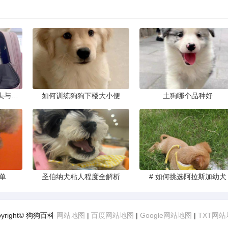
一眼看穿藏獒头型，狮头与虎头到底怎么分
如何训练狗狗下楼大小便
土狗哪个品种好
单
圣伯纳犬粘人程度全解析
# 如何挑选阿拉斯加幼犬
pyright© 狗狗百科
网站地图
|
百度网站地图
|
Google网站地图
|
TXT网