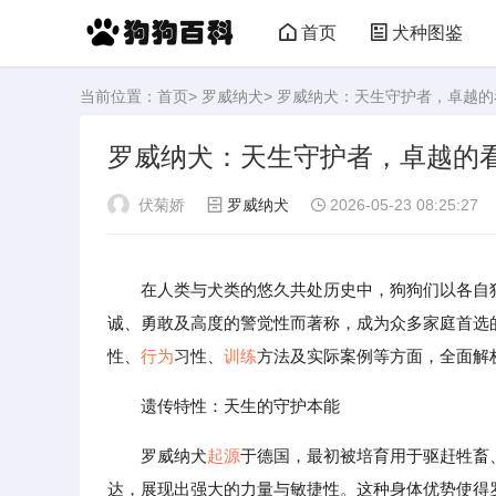
首页
犬种图鉴
当前位置：
首页
>
罗威纳犬
> 罗威纳犬：天生守护者，卓越
罗威纳犬：天生守护者，卓越的
伏菊娇
罗威纳犬
2026-05-23 08:25:27
在人类与犬类的悠久共处历史中，狗狗们以各自
诚、勇敢及高度的警觉性而著称，成为众多家庭首选
性、
行为
习性、
训练
方法及实际案例等方面，全面解
遗传特性：天生的守护本能
罗威纳犬
起源
于德国，最初被培育用于驱赶牲畜
达，展现出强大的力量与敏捷性。这种身体优势使得