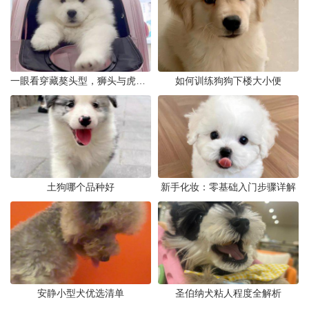
一眼看穿藏獒头型，狮头与虎头到底怎么分
如何训练狗狗下楼大小便
土狗哪个品种好
新手化妆：零基础入门步骤详解
安静小型犬优选清单
圣伯纳犬粘人程度全解析