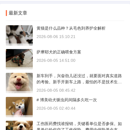
最新文章
黄猫是什么品种？从毛色到养护全解析
2026-08-06 15:10:21
萨摩耶犬的正确喂食方案
2026-08-05 14:51:00
新车到手，兴奋劲儿还没过，就要面对真实道路
的考验。新手开新车上路，最怕的不是技术生
疏，而是对车况和路况的双重陌生。磨合期内，
2026-08-05 08:45:42
发动机转速控制在2000到3000转之间，时速尽量
# 博美幼犬驱虫药间隔多久吃一次
不超过100公里，这不是老司机的保守，而是活
塞和气缸壁需要时间完成精细贴合。多数车型说
2026-08-05 02:40:44
明书里都写了前1500公里为磨合期，但真正照着
做的司机不到三成。
工伤医药费找谁报销，关键看单位是否参保。如
果单位给你交了工伤保险，费用由保险基金支