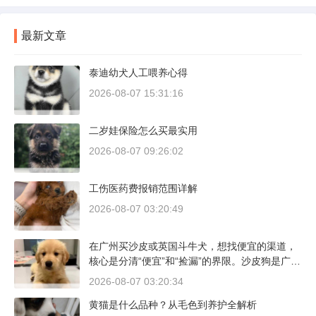
最新文章
泰迪幼犬人工喂养心得
2026-08-07 15:31:16
二岁娃保险怎么买最实用
2026-08-07 09:26:02
工伤医药费报销范围详解
2026-08-07 03:20:49
在广州买沙皮或英国斗牛犬，想找便宜的渠道，
核心是分清“便宜”和“捡漏”的界限。沙皮狗是广东
本地犬种，价格比北方城市有优势；英国斗牛犬
2026-08-07 03:20:34
则完全是另一套行情。下面直接说具体能去的地
黄猫是什么品种？从毛色到养护全解析
方和真实价格区间。