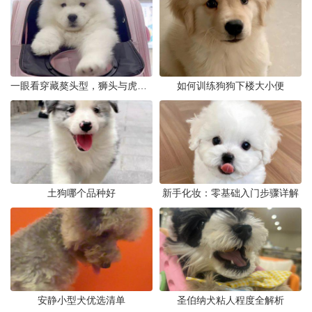
一眼看穿藏獒头型，狮头与虎头到底怎么分
如何训练狗狗下楼大小便
土狗哪个品种好
新手化妆：零基础入门步骤详解
安静小型犬优选清单
圣伯纳犬粘人程度全解析