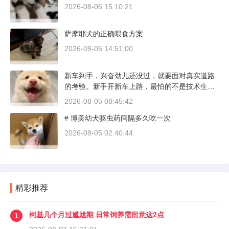
2026-08-06 15:10:21
萨摩耶犬的正确喂食方案
2026-08-05 14:51:00
新车到手，兴奋劲儿还没过，就要面对真实道路
的考验。新手开新车上路，最怕的不是技术生
疏，而是对车况和路况的双重陌生。磨合期内，
2026-08-05 08:45:42
发动机转速控制在2000到3000转之间，时速尽量
# 博美幼犬驱虫药间隔多久吃一次
不超过100公里，这不是老司机的保守，而是活
塞和气缸壁需要时间完成精细贴合。多数车型说
2026-08-05 02:40:44
明书里都写了前1500公里为磨合期，但真正照着
做的司机不到三成。
精彩推荐
柯基几个月过尴尬期 日常饲养需留意这2点
1