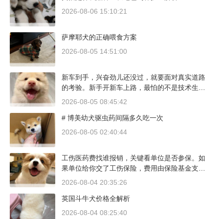
2026-08-06 15:10:21
萨摩耶犬的正确喂食方案
2026-08-05 14:51:00
新车到手，兴奋劲儿还没过，就要面对真实道路
的考验。新手开新车上路，最怕的不是技术生
疏，而是对车况和路况的双重陌生。磨合期内，
2026-08-05 08:45:42
发动机转速控制在2000到3000转之间，时速尽量
# 博美幼犬驱虫药间隔多久吃一次
不超过100公里，这不是老司机的保守，而是活
塞和气缸壁需要时间完成精细贴合。多数车型说
2026-08-05 02:40:44
明书里都写了前1500公里为磨合期，但真正照着
做的司机不到三成。
工伤医药费找谁报销，关键看单位是否参保。如
果单位给你交了工伤保险，费用由保险基金支
付；要是单位没参保，那就由单位自己掏钱。很
2026-08-04 20:35:26
多人受伤后一头雾水，拿着发票去单位报，单位
英国斗牛犬价格全解析
又推给医保，两边扯皮耽误治疗。这篇就把这事
讲清楚。
2026-08-04 08:25:40