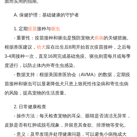
面而实用的指南。
A. 保健护理：基础健康的守护者
1. 定期
疫苗
接种与
驱虫
- 重要性：疫苗接种和驱虫是预防宠物犬
疾病
的关键措施。
根据兽医建议，
幼犬
应在出生后8周开始首次疫苗接种，之后每
3-4周接种一次，直至16周完成基础免疫。驱虫则需每月或每季
度进行，以防止体内外寄生虫感染。
- 数据支持：根据美国兽医协会（AVMA）的数据，定期疫
苗接种和驱虫可以显著降低犬只患上致死性传染病和寄生虫病
的风险，提高宠物的生活质量。
2. 日常健康检查
- 操作方法：每天检查宠物的耳朵、眼睛是否清洁无异常，
皮肤是否有红肿或脱毛现象，并留意其食欲、排泄物等变化。
- 意义：及早发现并处理健康问题，可以避免小病拖成大