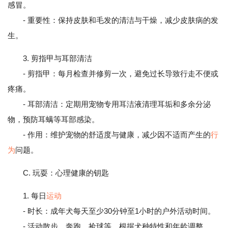
感冒。
- 重要性：保持皮肤和毛发的清洁与干燥，减少皮肤病的发
生。
3. 剪指甲与耳部清洁
- 剪指甲：每月检查并修剪一次，避免过长导致行走不便或
疼痛。
- 耳部清洁：定期用宠物专用耳洁液清理耳垢和多余分泌
物，预防耳螨等耳部感染。
- 作用：维护宠物的舒适度与健康，减少因不适而产生的
行
为
问题。
C. 玩耍：心理健康的钥匙
1. 每日
运动
- 时长：成年犬每天至少30分钟至1小时的户外活动时间。
- 活动散步、奔跑、捡球等，根据犬种特性和年龄调整。