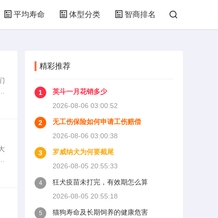
平均寿命
体型分类
智商排名
精彩推荐
们
介
英斗一月花销多少
1
用
2026-08-06 03:00:52
无工伤保险如何申请工伤赔偿
2
2026-08-06 03:00:38
大
罗威纳犬为何要截尾
3
深
2026-08-05 20:55:33
坚
狂犬疫苗未打完，有效期怎么算
4
2026-08-05 20:55:18
猫狗寿命及长期饲养的健康危害
5
。