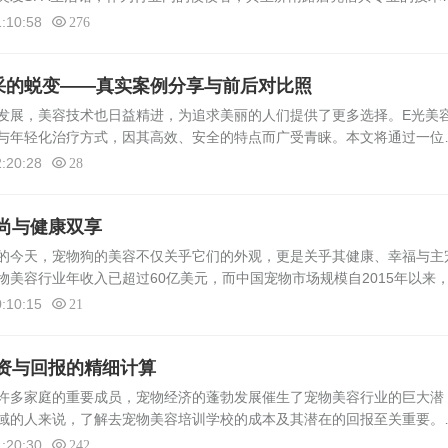
的服务体验，在众多同类店铺中脱颖而出。本文将通过实际体验与数据支
:10:58
276
采的蜕变——真实案例分享与前后对比照
发展，美容技术也日益精进，为追求美丽的人们提供了更多选择。E光美
与年轻化治疗方式，因其高效、安全的特点而广受青睐。本文将通过一位
E光美容的神奇转变过程，以及其带来的显著效果。背景介绍李小姐，35
:20:28
28
尚与健康双享
的今天，宠物狗的美容不仅关乎它们的外观，更是关乎其健康、幸福与主
美容行业年收入已超过60亿美元，而中国宠物市场规模自2015年以来
2025年将突破2000亿元人民币。这组数据背后，是宠物主人对宠物生活
:10:15
21
资与回报的精细计算
多家庭的重要成员，宠物经济的蓬勃发展催生了宠物美容行业的巨大潜
域的人来说，了解去宠物美容培训学校的成本及其潜在的回报至关重要。
费用构成、学习内容、就业前景以及如何评估投资回报，为有意向的学员
:20:30
242