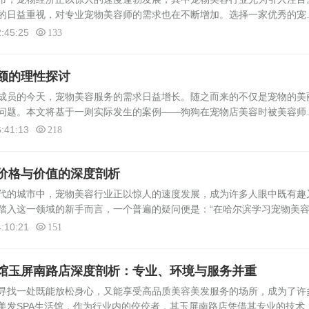
的日益重视，对专业宠物美容师的需求也在不断增加。选择一家优秀的宠
望在宠物美容领域深耕的学员来说至关重要。本文将通过真实数据和详细
:45:25
133
额的理性探讨
员的今天，宠物美容服务的需求日益增长。随之而来的不仅是宠物的美
问题。本文将基于一则实际发生的案例——狗狗在宠物店美容时被美容师
涉及的赔偿问题，旨在为宠物主人和宠物服务行业提供参考与指导。案例
:41:13
218
价格与价值的深度剖析
代的城市中，宠物美容行业正以惊人的速度发展，成为许多人眼中既有趣
踏入这一领域的新手而言，一个普遍的疑问便是：“在哈尔滨学习宠物美
数据分析，为您揭开这一问题的真相，同时探讨其背后的价值与意义。学
:10:21
151
活馆玉屏南路店深度剖析：专业、环境与服务并重
找一处既能放松身心，又能享受高品质美容美发服务的场所，成为了许
美发SPA生活馆，作为行业内的佼佼者，其玉屏南路店凭借其专业的技术