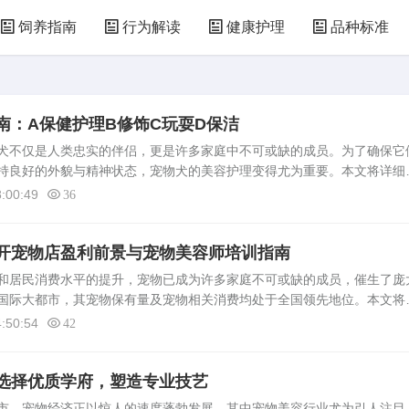
饲养指南
行为解读
健康护理
品种标准
南：A保健护理B修饰C玩耍D保洁
犬不仅是人类忠实的伴侣，更是许多家庭中不可或缺的成员。为了确保它
持良好的外貌与精神状态，宠物犬的美容护理变得尤为重要。本文将详细
：A保健护理、B修饰、C玩耍以及D保洁，为宠物主人提供一份全面而实
:00:49
36
开宠物店盈利前景与宠物美容师培训指南
居民消费水平的提升，宠物已成为许多家庭不可或缺的成员，催生了庞
国际大都市，其宠物保有量及宠物相关消费均处于全国领先地位。本文将
利前景，并指引您寻找可靠的宠物美容师培训资源，为您的创业之路铺设
:50:54
42
选择优质学府，塑造专业技艺
市，宠物经济正以惊人的速度蓬勃发展，其中宠物美容行业尤为引人注目