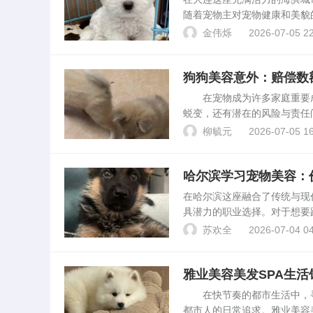
随着宠物主对宠物健康和美貌
美容师培训学校，对于那些希
金伟烁
2026-07-05 22
析，帮助您找到大连地区培...
狗狗美容意外：赔偿数
在宠物成为许多家庭重要成
蜕变，还有潜在的风险与责任
慎剪伤舌头，探讨此类事件中
柳毓元
2026-07-05 16
景近日，市民张女士带着她...
哈尔滨学习宠物美容：
在哈尔滨这座融合了传统与现
具潜力的职业选择。对于想要
吗？”本文将通过实际调研与
苏欢全
2026-07-04 04
物美容的途径与费用概...
雅业美容美发SPA生
在快节奏的都市生活中，寻
都市人的日常追求。雅业美容