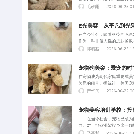
队、优雅的店内环境以及周到
毛政露
2026-06-25 01
撑，对雅业美容美发SPA...
E光美容：从平凡到光
在当今社会，随着科技的飞速
作为一种非侵入性的皮肤紧致
实客户的经历，带您深入了解
郭毓荔
2026-06-22 12
岁，是一位职场女性，长期...
宠物狗美容：爱宠的时
在宠物成为现代家庭重要成员
关系的纽带。据统计，美国宠物
复合增长率超过20%，预计到
萧华筠
2026-06-22 00
量提升的迫...
宠物美容培训学校：投
在当今社会，宠物已成为许
力。对于那些渴望投身这一领
文将深入探讨宠物美容培训的
马菡紫
2026-06-19 11