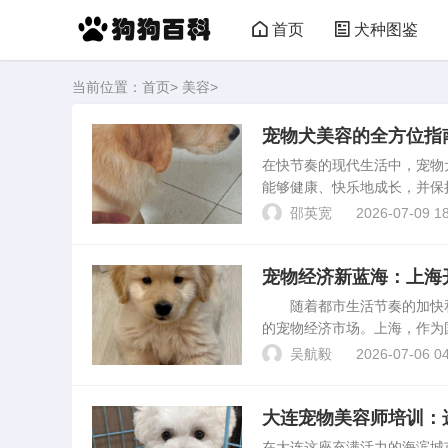
首页
犬种图鉴
当前位置：
首页
>
美容
>
宠物犬美容的全方位指
在快节奏的现代生活中，宠物
能够健康、快乐地成长，并保
绍宠物犬美容的四个关键环节
邵英宽
2026-07-09 18
的指南。A. 保健护理...
宠物经济新蓝海：上海
随着都市生活节奏的加快和
的宠物经济市场。上海，作为
入探讨在上海开设宠物店的盈
吴航毅
2026-07-06 04
实基础。上海宠物店盈利前...
大连宠物美容师培训：
在大连这座充满活力的海滨城