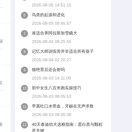
2026-08-05 14:51:15
物
分
鸟类的起源和进化
6
2026-08-05 08:45:57
谁适合养阿拉斯加雪橇犬
7
丽
2026-08-04 08:25:55
不
记忆大师训练营并非适合所有孩子
8
背
2026-08-04 02:20:27
猫绝育后还会射吗
9
2026-08-03 14:11:09
又
初中女生八百米跑实操技巧
10
容贵
习宠
2026-08-03 08:05:53
早晨吐口水带血，牙龈在无声求救
11
2026-08-03 08:05:38
多
40天泰迪幼犬选粮指南：蛋白质与颗粒
12
是关键
团