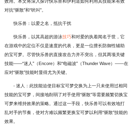
效用。本文将深入探讨快乐兽和伊利道如何利用其技能来有效
对抗“驱散”和“吠叫”。
快乐兽：以爱之名，抵抗干扰
快乐兽，以其高超的游泳
技巧
和对爱的执着闻名于世，它
在游戏中的定位不仅是速度的代表，更是一位擅长防御性辅助
的宝可梦。尽管快乐兽的直接攻击力并不突出，但其两项关键
技能——“迷人”（Encore）和“电磁波”（Thunder Wave）——在
应对“驱散”技能时显得尤为关键。
- 迷人：此技能迫使目标宝可梦交换为上一只未使用过相同
技能的宝可梦，间接地削弱了对手使用“驱散”等需要频繁切换宝
可梦来维持效果的策略。通过这一手段，快乐兽可以有效地打
乱对手的节奏，使对方难以频繁更换宝可梦以利用“驱散”技能的
效果。