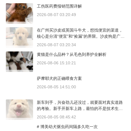
工伤医药费报销范围详解
2026-08-07 03:20:49
在广州买沙皮或英国斗牛犬，想找便宜的渠道，
核心是分清“便宜”和“捡漏”的界限。沙皮狗是广东
本地犬种，价格比北方城市有优势；英国斗牛犬
2026-08-07 03:20:34
则完全是另一套行情。下面直接说具体能去的地
黄猫是什么品种？从毛色到养护全解析
方和真实价格区间。
2026-08-06 15:10:21
萨摩耶犬的正确喂食方案
2026-08-05 14:51:00
新车到手，兴奋劲儿还没过，就要面对真实道路
的考验。新手开新车上路，最怕的不是技术生
疏，而是对车况和路况的双重陌生。磨合期内，
2026-08-05 08:45:42
发动机转速控制在2000到3000转之间，时速尽量
# 博美幼犬驱虫药间隔多久吃一次
不超过100公里，这不是老司机的保守，而是活