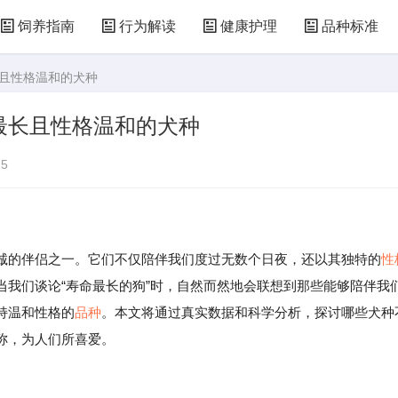
饲养指南
行为解读
健康护理
品种标准
长且性格温和的犬种
最长且性格温和的犬种
5
的伴侣之一。它们不仅陪伴我们度过无数个日夜，还以其独特的
性
当我们谈论“寿命最长的狗”时，自然而然地会联想到那些能够陪伴我
持温和性格的
品种
。本文将通过真实数据和科学分析，探讨哪些犬种
称，为人们所喜爱。