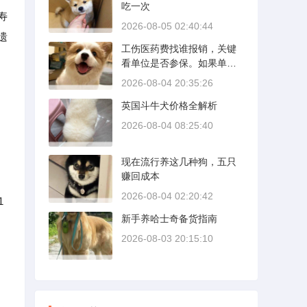
吃一次
期内，发动机转速控制在200
寿
0到3000转之间，时速尽量
2026-08-05 02:40:44
不超过100公里，这不是老司
遗
工伤医药费找谁报销，关键
机的保守，而是活塞和气缸
看单位是否参保。如果单位
壁需要时间完成精细贴合。
给你交了工伤保险，费用由
多数车型说明书里都写了前1
2026-08-04 20:35:26
保险基金支付；要是单位没
500公里为磨合期，但真正照
英国斗牛犬价格全解析
参保，那就由单位自己掏
着做的司机不到三成。
。
钱。很多人受伤后一头雾
2026-08-04 08:25:40
水，拿着发票去单位报，单
位又推给医保，两边扯皮耽
现在流行养这几种狗，五只
误治疗。这篇就把这事讲清
赚回成本
楚。
2026-08-04 02:20:42
1
新手养哈士奇备货指南
2026-08-03 20:15:10