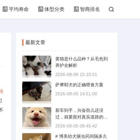
平均寿命
体型分类
智商排名
最新文章
黄猫是什么品种？从毛色到
养护全解析
2026-08-06 15:10:21
萨摩耶犬的正确喂食方案
格
2026-08-05 14:51:00
们
不
新车到手，兴奋劲儿还没
过，就要面对真实道路的考
验。新手开新车上路，最怕
2026-08-05 08:45:42
的不是技术生疏，而是对车
# 博美幼犬驱虫药间隔多久
况和路况的双重陌生。磨合