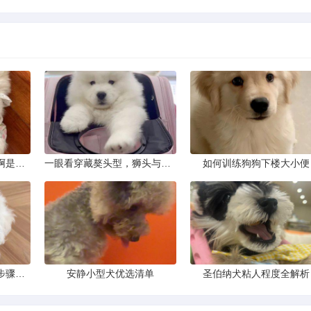
这只狗狗是什么品种的啊是京巴吗
一眼看穿藏獒头型，狮头与虎头到底怎么分
如何训练狗狗下楼大小便
新手化妆：零基础入门步骤详解
安静小型犬优选清单
圣伯纳犬粘人程度全解析