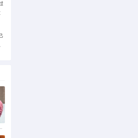
过
盆
己
。
从咬人诱因到脱敏训练实操