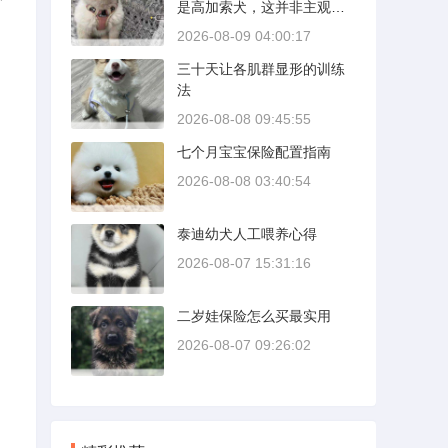
是高加索犬，这并非主观偏
好，而是基于现实打斗记
2026-08-09 04:00:17
录、身体结构与工作性能得
三十天让各肌群显形的训练
出的结论。若将两者置于同
法
等体重级别、无外力干扰的
残酷对决中，高加索山脉的
2026-08-08 09:45:55
猛犬拥有压倒性的胜率。
七个月宝宝保险配置指南
2026-08-08 03:40:54
泰迪幼犬人工喂养心得
2026-08-07 15:31:16
二岁娃保险怎么买最实用
2026-08-07 09:26:02