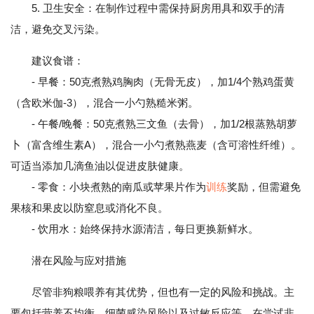
5. 卫生安全：在制作过程中需保持厨房用具和双手的清
洁，避免交叉污染。
建议食谱：
- 早餐：50克煮熟鸡胸肉（无骨无皮），加1/4个熟鸡蛋黄
（含欧米伽-3），混合一小勺熟糙米粥。
- 午餐/晚餐：50克煮熟三文鱼（去骨），加1/2根蒸熟胡萝
卜（富含维生素A），混合一小勺煮熟燕麦（含可溶性纤维）。
可适当添加几滴鱼油以促进皮肤健康。
- 零食：小块煮熟的南瓜或苹果片作为
训练
奖励，但需避免
果核和果皮以防窒息或消化不良。
- 饮用水：始终保持水源清洁，每日更换新鲜水。
潜在风险与应对措施
尽管非狗粮喂养有其优势，但也有一定的风险和挑战。主
要包括营养不均衡、细菌感染风险以及过敏反应等。在尝试非