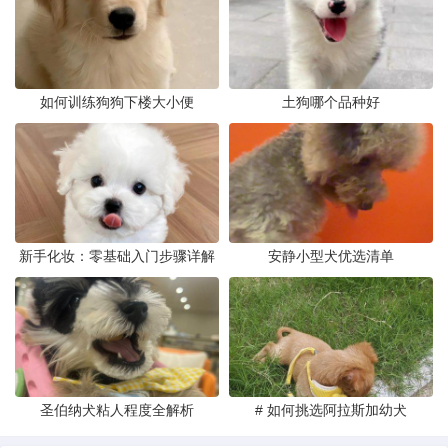
如何训练狗狗下楼大小便
土狗哪个品种好
新手化妆：零基础入门步骤详解
安静小型犬优选清单
圣伯纳犬粘人程度全解析
# 如何挑选阿拉斯加幼犬