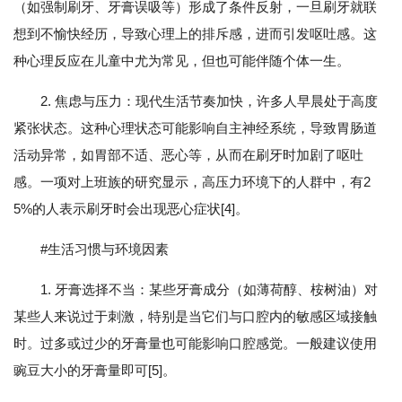
（如强制刷牙、牙膏误吸等）形成了条件反射，一旦刷牙就联
想到不愉快经历，导致心理上的排斥感，进而引发呕吐感。这
种心理反应在儿童中尤为常见，但也可能伴随个体一生。
2. 焦虑与压力：现代生活节奏加快，许多人早晨处于高度
紧张状态。这种心理状态可能影响自主神经系统，导致胃肠道
活动异常，如胃部不适、恶心等，从而在刷牙时加剧了呕吐
感。一项对上班族的研究显示，高压力环境下的人群中，有2
5%的人表示刷牙时会出现恶心症状[4]。
#生活习惯与环境因素
1. 牙膏选择不当：某些牙膏成分（如薄荷醇、桉树油）对
某些人来说过于刺激，特别是当它们与口腔内的敏感区域接触
时。过多或过少的牙膏量也可能影响口腔感觉。一般建议使用
豌豆大小的牙膏量即可[5]。