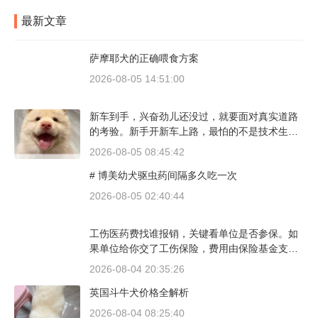
最新文章
萨摩耶犬的正确喂食方案
2026-08-05 14:51:00
新车到手，兴奋劲儿还没过，就要面对真实道路
的考验。新手开新车上路，最怕的不是技术生
疏，而是对车况和路况的双重陌生。磨合期内，
2026-08-05 08:45:42
发动机转速控制在2000到3000转之间，时速尽量
# 博美幼犬驱虫药间隔多久吃一次
不超过100公里，这不是老司机的保守，而是活
塞和气缸壁需要时间完成精细贴合。多数车型说
2026-08-05 02:40:44
明书里都写了前1500公里为磨合期，但真正照着
做的司机不到三成。
工伤医药费找谁报销，关键看单位是否参保。如
果单位给你交了工伤保险，费用由保险基金支
付；要是单位没参保，那就由单位自己掏钱。很
2026-08-04 20:35:26
多人受伤后一头雾水，拿着发票去单位报，单位
英国斗牛犬价格全解析
又推给医保，两边扯皮耽误治疗。这篇就把这事
讲清楚。
2026-08-04 08:25:40