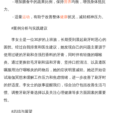
- 增加膳食中的蔬果比例，保持
营养
均衡，增强身体抵抗
力。
- 适量
运动
，有助于改善整体
健康
状况，减轻精神压力。
#案例分析与实践建议
李女士是一位30岁的上班族，长期受到晨起刷牙时恶心的
困扰。经过自我排查和医生建议，她发现自己的问题主要源于
使用过硬的牙刷和含强烈香料的牙膏，同时伴有轻微的咽喉
炎。通过更换软毛牙刷和温和牙膏、坚持口腔清洁、以及遵医
嘱服用治疗咽喉炎的药物后，她的症状明显减轻。她还开始尝
试瑜伽冥想来缓解工作压力和焦虑情绪，进一步改善了刷牙时
的舒适度。李女士的故事提醒我们，综合治疗包括改善生活习
惯、调整牙刷牙膏选择以及关注心理健康等多方面因素的重要
性。
#总结与展望