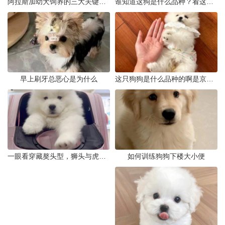
阿拉斯加幼犬饲养的三大关键问题
谁知道这狗是什么品种？看这几点
早上刷牙总恶心是为什么
这只狗狗是什么品种的啊是京巴吗
一眼看穿藏獒头型，狮头与虎头到底怎么分
如何训练狗狗下楼大小便