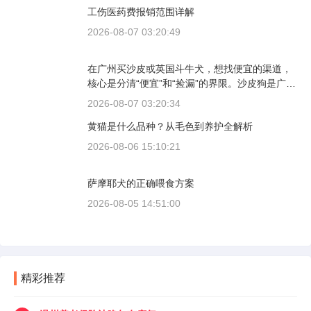
工伤医药费报销范围详解
2026-08-07 03:20:49
在广州买沙皮或英国斗牛犬，想找便宜的渠道，
核心是分清“便宜”和“捡漏”的界限。沙皮狗是广东
本地犬种，价格比北方城市有优势；英国斗牛犬
2026-08-07 03:20:34
则完全是另一套行情。下面直接说具体能去的地
黄猫是什么品种？从毛色到养护全解析
方和真实价格区间。
2026-08-06 15:10:21
萨摩耶犬的正确喂食方案
2026-08-05 14:51:00
精彩推荐