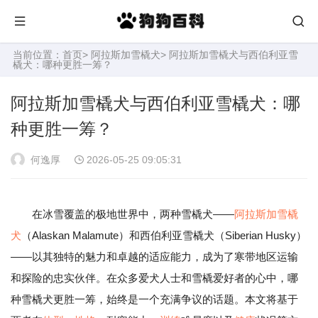
当前位置：
首页
>
阿拉斯加雪橇犬
> 阿拉斯加雪橇犬与西伯利亚雪
橇犬：哪种更胜一筹？
阿拉斯加雪橇犬与西伯利亚雪橇犬：哪
种更胜一筹？
何逸厚
2026-05-25 09:05:31
在冰雪覆盖的极地世界中，两种雪橇犬——
阿拉斯加雪橇
犬
（Alaskan Malamute）和西伯利亚雪橇犬（Siberian Husky）
——以其独特的魅力和卓越的适应能力，成为了寒带地区运输
和探险的忠实伙伴。在众多爱犬人士和雪橇爱好者的心中，哪
种雪橇犬更胜一筹，始终是一个充满争议的话题。本文将基于