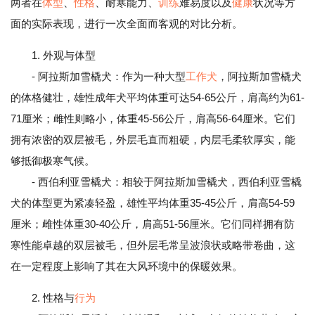
两者在
体型
、
性格
、耐寒能力、
训练
难易度以及
健康
状况等方
面的实际表现，进行一次全面而客观的对比分析。
1. 外观与体型
- 阿拉斯加雪橇犬：作为一种大型
工作犬
，阿拉斯加雪橇犬
的体格健壮，雄性成年犬平均体重可达54-65公斤，肩高约为61-
71厘米；雌性则略小，体重45-56公斤，肩高56-64厘米。它们
拥有浓密的双层被毛，外层毛直而粗硬，内层毛柔软厚实，能
够抵御极寒气候。
- 西伯利亚雪橇犬：相较于阿拉斯加雪橇犬，西伯利亚雪橇
犬的体型更为紧凑轻盈，雄性平均体重35-45公斤，肩高54-59
厘米；雌性体重30-40公斤，肩高51-56厘米。它们同样拥有防
寒性能卓越的双层被毛，但外层毛常呈波浪状或略带卷曲，这
在一定程度上影响了其在大风环境中的保暖效果。
2. 性格与
行为