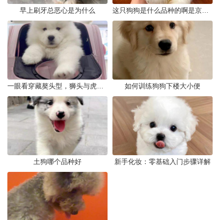
早上刷牙总恶心是为什么
这只狗狗是什么品种的啊是京巴吗
一眼看穿藏獒头型，狮头与虎头到底怎么分
如何训练狗狗下楼大小便
土狗哪个品种好
新手化妆：零基础入门步骤详解