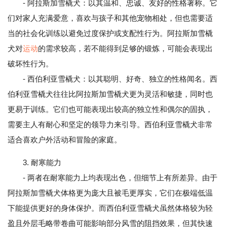
- 阿拉斯加雪橇犬：以其温和、忠诚、友好的性格著称。它
们对家人充满爱意，喜欢与孩子和其他宠物相处，但也需要适
当的社会化训练以避免过度保护或支配性行为。阿拉斯加雪橇
犬对
运动
的需求较高，若不能得到足够的锻炼，可能会表现出
破坏性行为。
- 西伯利亚雪橇犬：以其聪明、好奇、独立的性格闻名。西
伯利亚雪橇犬往往比阿拉斯加雪橇犬更为灵活和敏捷，同时也
更易于训练。它们也可能表现出较高的独立性和偶尔的固执，
需要主人有耐心和坚定的领导力来引导。西伯利亚雪橇犬非常
适合喜欢户外活动和冒险的家庭。
3. 耐寒能力
- 两者在耐寒能力上均表现出色，但细节上有所差异。由于
阿拉斯加雪橇犬体格更为庞大且被毛更厚实，它们在极端低温
下能提供更好的身体保护。而西伯利亚雪橇犬虽然体格较为轻
盈且外层毛略带卷曲可能影响部分风雪的阻挡效果，但其快速