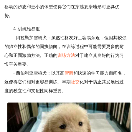
移动的步态和更小的体型使得它们在穿越复杂地形时更具优
势。
4. 训练难易度
- 阿拉斯加雪橇犬：虽然性格友好且容易亲近，但因其较强
的独立性和偶尔的固执倾向，在训练过程中可能需要更多的耐
心和正面激励方法。正确的
训练方法
对于建立其良好的行为习
惯至关重要。
- 西伯利亚雪橇犬：以其高
智商
和快速的学习能力而闻名，
这使得它们相对更容易训练。早期
社交
化对于防止其发展出过
度的独立性和支配性同样重要。