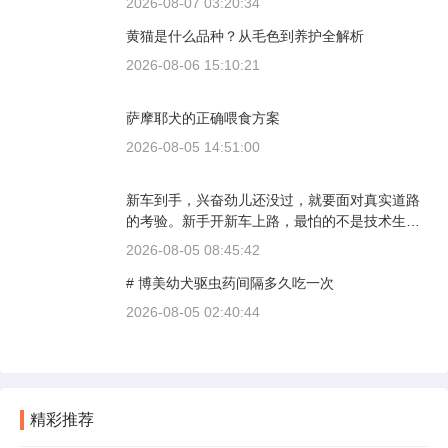
2026-08-07 03:20:34
则完全是另一套行情。下面直接说具体能去的地
黄猫是什么品种？从毛色到养护全解析
方和真实价格区间。
2026-08-06 15:10:21
萨摩耶犬的正确喂食方案
2026-08-05 14:51:00
新车到手，兴奋劲儿还没过，就要面对真实道路
的考验。新手开新车上路，最怕的不是技术生
疏，而是对车况和路况的双重陌生。磨合期内，
2026-08-05 08:45:42
发动机转速控制在2000到3000转之间，时速尽量
# 博美幼犬驱虫药间隔多久吃一次
不超过100公里，这不是老司机的保守，而是活
塞和气缸壁需要时间完成精细贴合。多数车型说
2026-08-05 02:40:44
明书里都写了前1500公里为磨合期，但真正照着
做的司机不到三成。
精彩推荐