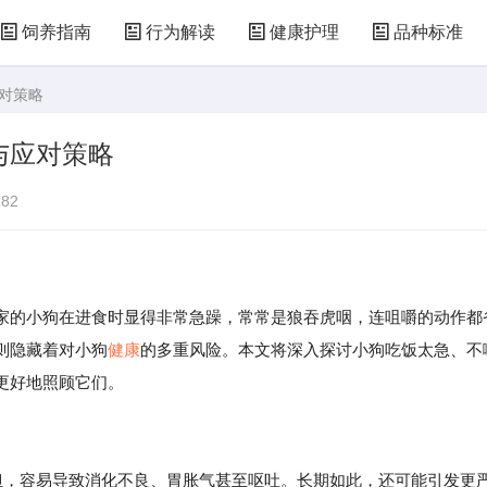
饲养指南
行为解读
健康护理
品种标准
应对策略
与应对策略
82
家的小狗在进食时显得非常急躁，常常是狼吞虎咽，连咀嚼的动作都
则隐藏着对小狗
健康
的多重风险。本文将深入探讨小狗吃饭太急、不
更好地照顾它们。
负担，容易导致消化不良、胃胀气甚至呕吐。长期如此，还可能引发更