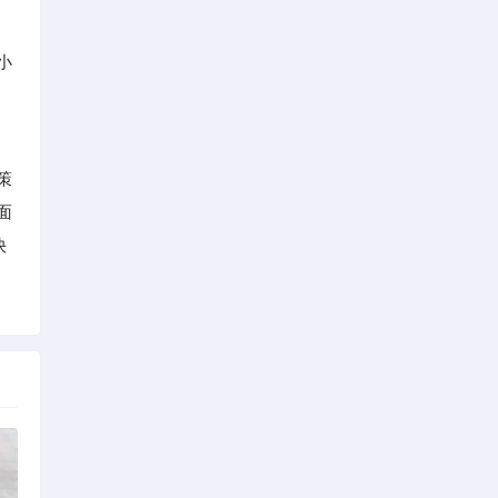
小
策
面
快