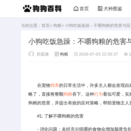
首页
犬种图鉴
当前位置：
首页
>
狗粮
> 小狗吃饭急躁：不嚼狗粮的危害与
小狗吃饭急躁：不嚼狗粮的危害
郑磊璐
狗粮
2026-07-03 22:05:37
1
在宠物
饲养
的日常生活中，许多主人都会发现自
略了，直接将整颗
狗粮
吞下。这种
行为
看似可爱，实
狗粮的危害，并提出有效的应对策略，帮助宠物主人
#1. 了解不嚼狗粮的危害
- 消化问题：未经充分咀嚼的食物会增加肠胃