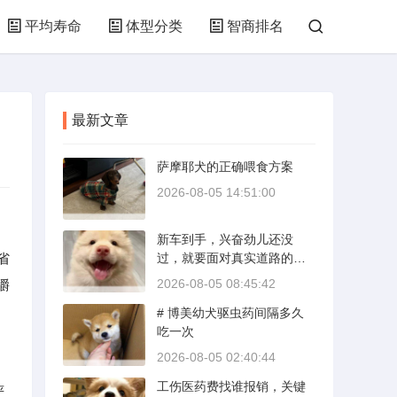
平均寿命
体型分类
智商排名
最新文章
萨摩耶犬的正确喂食方案
2026-08-05 14:51:00
新车到手，兴奋劲儿还没
省
过，就要面对真实道路的考
验。新手开新车上路，最怕
2026-08-05 08:45:42
嚼
的不是技术生疏，而是对车
# 博美幼犬驱虫药间隔多久
况和路况的双重陌生。磨合
吃一次
期内，发动机转速控制在200
0到3000转之间，时速尽量
2026-08-05 02:40:44
不超过100公里，这不是老司
工伤医药费找谁报销，关键
机的保守，而是活塞和气缸
严