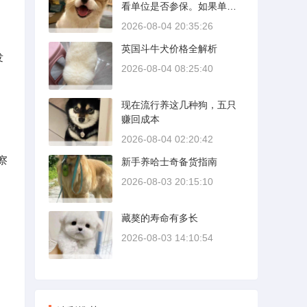
看单位是否参保。如果单位
壁需要时间完成精细贴合。
给你交了工伤保险，费用由
多数车型说明书里都写了前1
2026-08-04 20:35:26
保险基金支付；要是单位没
500公里为磨合期，但真正照
英国斗牛犬价格全解析
参保，那就由单位自己掏
着做的司机不到三成。
发
钱。很多人受伤后一头雾
2026-08-04 08:25:40
水，拿着发票去单位报，单
位又推给医保，两边扯皮耽
现在流行养这几种狗，五只
误治疗。这篇就把这事讲清
赚回成本
楚。
2026-08-04 02:20:42
察
新手养哈士奇备货指南
2026-08-03 20:15:10
藏獒的寿命有多长
2026-08-03 14:10:54