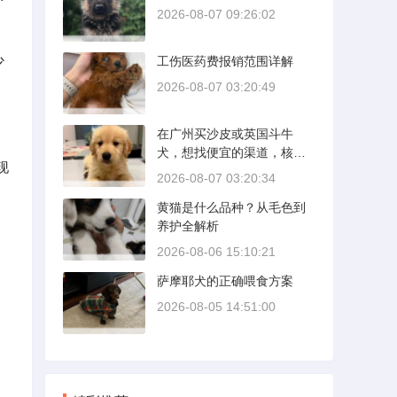
2026-08-07 09:26:02
少
工伤医药费报销范围详解
2026-08-07 03:20:49
在广州买沙皮或英国斗牛
犬，想找便宜的渠道，核心
现
是分清“便宜”和“捡漏”的界
2026-08-07 03:20:34
限。沙皮狗是广东本地犬
黄猫是什么品种？从毛色到
种，价格比北方城市有优
养护全解析
势；英国斗牛犬则完全是另
一套行情。下面直接说具体
2026-08-06 15:10:21
能去的地方和真实价格区
萨摩耶犬的正确喂食方案
间。
2026-08-05 14:51:00