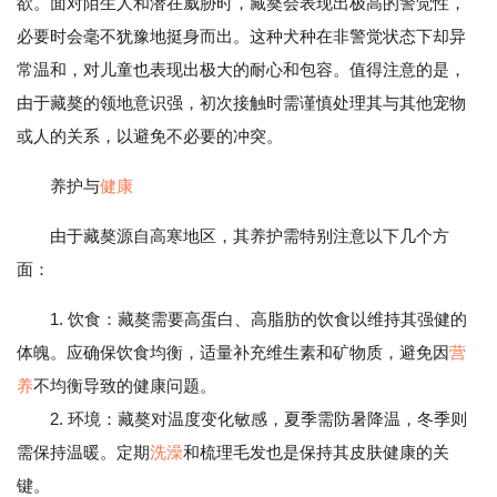
欲。面对陌生人和潜在威胁时，藏獒会表现出极高的警觉性，
必要时会毫不犹豫地挺身而出。这种犬种在非警觉状态下却异
常温和，对儿童也表现出极大的耐心和包容。值得注意的是，
由于藏獒的领地意识强，初次接触时需谨慎处理其与其他宠物
或人的关系，以避免不必要的冲突。
养护与
健康
由于藏獒源自高寒地区，其养护需特别注意以下几个方
面：
1. 饮食：藏獒需要高蛋白、高脂肪的饮食以维持其强健的
体魄。应确保饮食均衡，适量补充维生素和矿物质，避免因
营
养
不均衡导致的健康问题。
2. 环境：藏獒对温度变化敏感，夏季需防暑降温，冬季则
需保持温暖。定期
洗澡
和梳理毛发也是保持其皮肤健康的关
键。