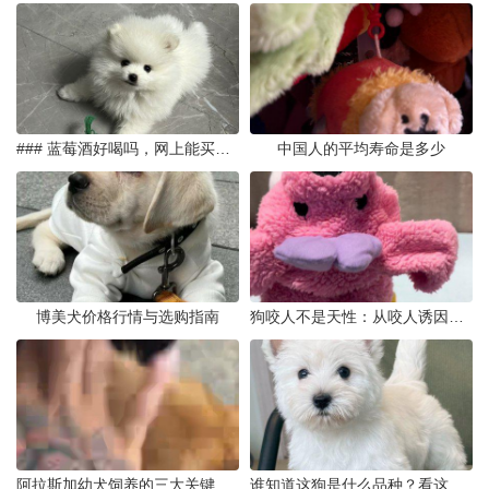
### 蓝莓酒好喝吗，网上能买到真的吗
中国人的平均寿命是多少
博美犬价格行情与选购指南
狗咬人不是天性：从咬人诱因到脱敏训练实操
阿拉斯加幼犬饲养的三大关键问题
谁知道这狗是什么品种？看这几点