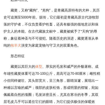
藏獒，又称“藏狗”、“羌狗”，是青藏高原特有的犬种，其历
史可追溯至5000年前。据传，它们最初是青藏高原古代游牧部
落的守护者，不仅负责看护牲畜，还具有极强的领地意识和保
护主人的本能。在古代藏族文献中，藏獒被赋予了“天狗”的尊
称，象征着神圣与不可侵犯。随着历史的演进，藏獒逐渐从单
纯的
牧羊犬
演变为家庭宠物与守卫犬的双重角色。
形态特征
藏獒以其巨大的
体型
、厚实的毛发和威严的外貌著称。成
年雄性藏獒体重可达70-100公斤，肩高可达70-80厘米；雌性稍
小但同样健壮。其头部宽大，呈三角形，眼睛深邃，展现出一
种难以言喻的威严；颈部的皮肤松弛，形成明显的褶皱，宛如
佩戴着自然的项圈；毛发浓密且长，尤其在寒冷的冬季，其双
层毛皮几乎可以遮住它们的眼睛，为它们提供极佳的保暖效