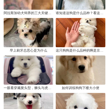
阿拉斯加幼犬饲养的三大关键问题
谁知道这狗是什么品种？看这几点
早上刷牙总恶心是为什么
这只狗狗是什么品种的啊是京巴吗
一眼看穿藏獒头型，狮头与虎头到底怎么分
如何训练狗狗下楼大小便