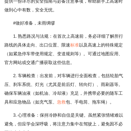
提供一份详尽的安全指南与必备注意事项，帮助新手上高速时
做到心中有数，安全无忧。
#做好准备，未雨绸缪
1. 熟悉路况与法规：在首次上高速前，务必详细了解所行
路线的具体走向、出口位置、限速
标准
以及高速上的特殊规定
（如紧急停车带使用规定、变道规则等）。可通过地图应用、
官方网站或交通广播获取这些信息。
2. 车辆检查：出发前，对车辆进行全面检查，包括轮胎气
压、刹车系统、灯光（尤其是前后灯、转向灯）、雨刷器等。
确保车辆油液（如机油、冷却液）充足，并携带必要的随车工
具和应急物品（如充气泵、
急救
包、手电筒、拖车绳）。
3. 心理准备：保持冷静和自信是关键。虽然紧张情绪难以
避免，但应学会深呼吸，将注意力集中在驾驶上，避免因不必