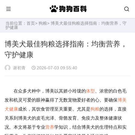
当前位置：
首页
>
狗粮
> 博美犬最佳狗粮选择指南：均衡营养，守
护健康
博美犬最佳狗粮选择指南：均衡营养，
守护健康
谢初青
2026-07-03 09:55:40
在众多犬种中，博美以其娇小玲珑的
体型
、浓密的白色毛
发和机灵可爱的眼神赢得了无数宠物爱好者的心。要确保
博美
犬
健康
成长，其饮食管理至关重要。尤其是
狗粮
的选择，直接
关系到博美犬的皮毛光泽、骨骼发育、免疫力及整体健康状
况。本文将基于专业
营养
学知识，结合博美犬的生理特点和实