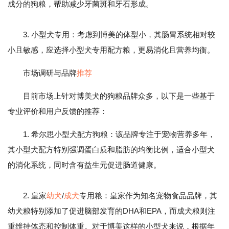
成分的狗粮，帮助减少牙菌斑和牙石形成。
3. 小型犬专用：考虑到博美的体型小，其肠胃系统相对较
小且敏感，应选择小型犬专用配方粮，更易消化且营养均衡。
市场调研与品牌
推荐
目前市场上针对博美犬的狗粮品牌众多，以下是一些基于
专业评价和用户反馈的推荐：
1. 希尔思小型犬配方狗粮：该品牌专注于宠物营养多年，
其小型犬配方特别强调蛋白质和脂肪的均衡比例，适合小型犬
的消化系统，同时含有益生元促进肠道健康。
2. 皇家
幼犬
/
成犬
专用粮：皇家作为知名宠物食品品牌，其
幼犬粮特别添加了促进脑部发育的DHA和EPA，而成犬粮则注
重维持体态和控制体重。对于博美这样的小型犬来说，根据年