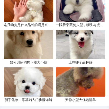
这只狗狗是什么品种的啊是京巴吗
一眼看穿藏獒头型，狮头与虎头到底怎么分
如何训练狗狗下楼大小便
土狗哪个品种好
新手化妆：零基础入门步骤详解
安静小型犬优选清单