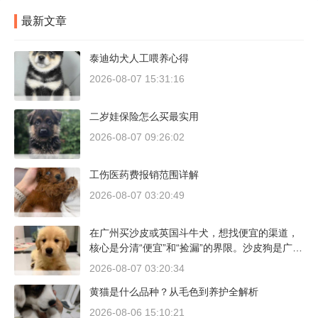
最新文章
泰迪幼犬人工喂养心得
2026-08-07 15:31:16
二岁娃保险怎么买最实用
2026-08-07 09:26:02
工伤医药费报销范围详解
2026-08-07 03:20:49
在广州买沙皮或英国斗牛犬，想找便宜的渠道，
核心是分清“便宜”和“捡漏”的界限。沙皮狗是广东
本地犬种，价格比北方城市有优势；英国斗牛犬
2026-08-07 03:20:34
则完全是另一套行情。下面直接说具体能去的地
黄猫是什么品种？从毛色到养护全解析
方和真实价格区间。
2026-08-06 15:10:21