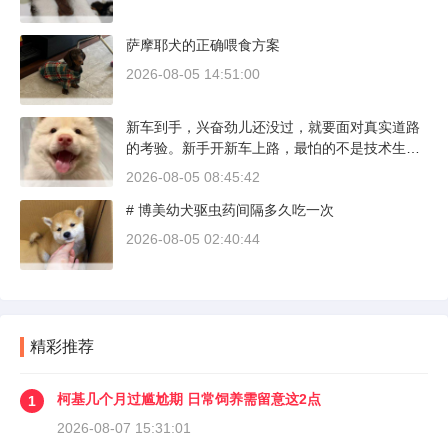
萨摩耶犬的正确喂食方案
2026-08-05 14:51:00
新车到手，兴奋劲儿还没过，就要面对真实道路
的考验。新手开新车上路，最怕的不是技术生
疏，而是对车况和路况的双重陌生。磨合期内，
2026-08-05 08:45:42
发动机转速控制在2000到3000转之间，时速尽量
# 博美幼犬驱虫药间隔多久吃一次
不超过100公里，这不是老司机的保守，而是活
塞和气缸壁需要时间完成精细贴合。多数车型说
2026-08-05 02:40:44
明书里都写了前1500公里为磨合期，但真正照着
做的司机不到三成。
精彩推荐
柯基几个月过尴尬期 日常饲养需留意这2点
1
2026-08-07 15:31:01