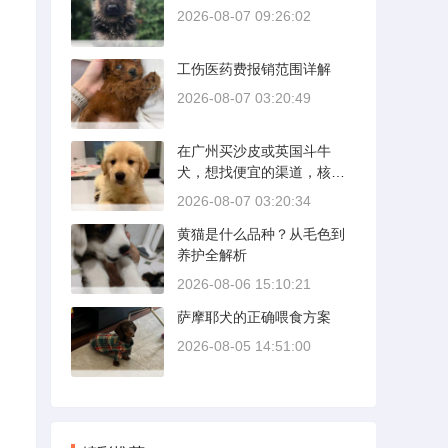
2026-08-07 09:26:02
工伤医药费报销范围详解
2026-08-07 03:20:49
在广州买沙皮或英国斗牛
犬，想找便宜的渠道，核心
是分清“便宜”和“捡漏”的界
2026-08-07 03:20:34
限。沙皮狗是广东本地犬
黄猫是什么品种？从毛色到
种，价格比北方城市有优
养护全解析
势；英国斗牛犬则完全是另
一套行情。下面直接说具体
2026-08-06 15:10:21
能去的地方和真实价格区
萨摩耶犬的正确喂食方案
间。
2026-08-05 14:51:00