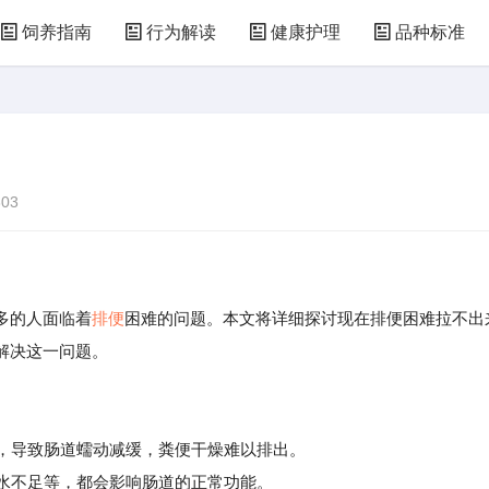
饲养指南
行为解读
健康护理
品种标准
03
多的人面临着
排便
困难的问题。本文将详细探讨现在排便困难拉不出
解决这一问题。
维，导致肠道蠕动减缓，粪便干燥难以排出。
水不足等，都会影响肠道的正常功能。