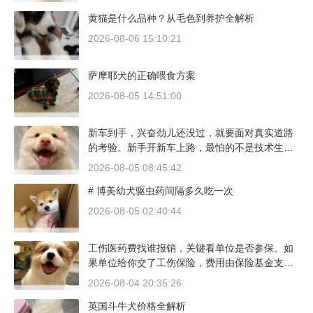
则完全是另一套行情。下面直接说具体能去的地
黄猫是什么品种？从毛色到养护全解析
方和真实价格区间。
2026-08-06 15:10:21
萨摩耶犬的正确喂食方案
2026-08-05 14:51:00
新车到手，兴奋劲儿还没过，就要面对真实道路
的考验。新手开新车上路，最怕的不是技术生
疏，而是对车况和路况的双重陌生。磨合期内，
2026-08-05 08:45:42
发动机转速控制在2000到3000转之间，时速尽量
# 博美幼犬驱虫药间隔多久吃一次
不超过100公里，这不是老司机的保守，而是活
塞和气缸壁需要时间完成精细贴合。多数车型说
2026-08-05 02:40:44
明书里都写了前1500公里为磨合期，但真正照着
做的司机不到三成。
工伤医药费找谁报销，关键看单位是否参保。如
果单位给你交了工伤保险，费用由保险基金支
付；要是单位没参保，那就由单位自己掏钱。很
2026-08-04 20:35:26
多人受伤后一头雾水，拿着发票去单位报，单位
英国斗牛犬价格全解析
又推给医保，两边扯皮耽误治疗。这篇就把这事