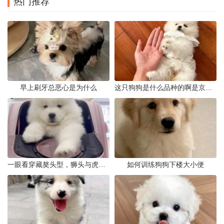
热门推荐
早上刷牙总恶心是为什么
这只狗狗是什么品种的啊是京巴吗
一眼看穿藏獒头型，狮头与虎头到底怎么分
如何训练狗狗下楼大小便