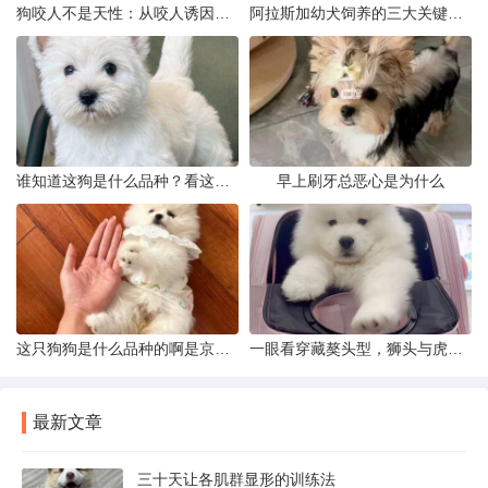
狗咬人不是天性：从咬人诱因到脱敏训练实操
阿拉斯加幼犬饲养的三大关键问题
谁知道这狗是什么品种？看这几点
早上刷牙总恶心是为什么
这只狗狗是什么品种的啊是京巴吗
一眼看穿藏獒头型，狮头与虎头到底怎么分
最新文章
三十天让各肌群显形的训练法