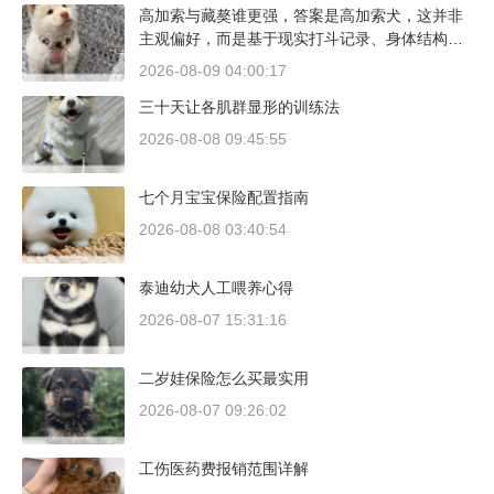
高加索与藏獒谁更强，答案是高加索犬，这并非
主观偏好，而是基于现实打斗记录、身体结构与
工作性能得出的结论。若将两者置于同等体重级
2026-08-09 04:00:17
别、无外力干扰的残酷对决中，高加索山脉的猛
三十天让各肌群显形的训练法
犬拥有压倒性的胜率。
2026-08-08 09:45:55
七个月宝宝保险配置指南
2026-08-08 03:40:54
泰迪幼犬人工喂养心得
2026-08-07 15:31:16
二岁娃保险怎么买最实用
2026-08-07 09:26:02
工伤医药费报销范围详解