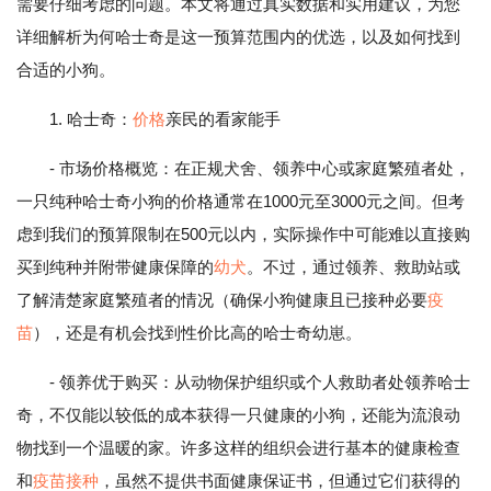
需要仔细考虑的问题。本文将通过真实数据和实用建议，为您
详细解析为何哈士奇是这一预算范围内的优选，以及如何找到
合适的小狗。
1. 哈士奇：
价格
亲民的看家能手
- 市场价格概览：在正规犬舍、领养中心或家庭繁殖者处，
一只纯种哈士奇小狗的价格通常在1000元至3000元之间。但考
虑到我们的预算限制在500元以内，实际操作中可能难以直接购
买到纯种并附带健康保障的
幼犬
。不过，通过领养、救助站或
了解清楚家庭繁殖者的情况（确保小狗健康且已接种必要
疫
苗
），还是有机会找到性价比高的哈士奇幼崽。
- 领养优于购买：从动物保护组织或个人救助者处领养哈士
奇，不仅能以较低的成本获得一只健康的小狗，还能为流浪动
物找到一个温暖的家。许多这样的组织会进行基本的健康检查
和
疫苗接种
，虽然不提供书面健康保证书，但通过它们获得的