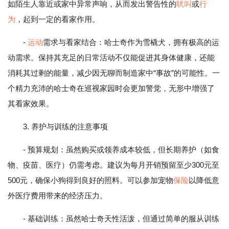
如陌生人靠近或家中异常声响，从而发出警告性的
吠叫
或
行
为
，起到一定的看家作用。
-
运动
需求与看家结合：哈士奇作为雪橇犬，拥有极高的运
动需求。保持其充足的日常活动不仅能促进其身体健康，还能
消耗其过剩的能量，减少因无聊而制造家中“事故”的可能性。一
个精力充沛的哈士奇在巡视家园时会更加警觉，无形中增强了
其看家效果。
3. 养护与训练的注意事项
- 预算规划：虽然购买或领养成本较低，但长期养护（如食
物、疫苗、医疗）仍需考虑。建议为每月开销预留至少300元至
500元，确保小狗得到良好的照料。可以参加宠物
保险
以降低意
外医疗费用带来的经济压力。
- 基础训练：虽然哈士奇天性活泼，但通过简单的服从训练