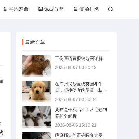
平均寿命
体型分类
智商排名
最新文章
工伤医药费报销范围详解
2026-08-07 03:20:49
如
在广州买沙皮或英国斗牛
犬，想找便宜的渠道，核心
是分清“便宜”和“捡漏”的界
2026-08-07 03:20:34
限。沙皮狗是广东本地犬
黄猫是什么品种？从毛色到
种，价格比北方城市有优
养护全解析
势；英国斗牛犬则完全是另
犬
一套行情。下面直接说具体
2026-08-06 15:10:21
能去的地方和真实价格区
物
萨摩耶犬的正确喂食方案
间。