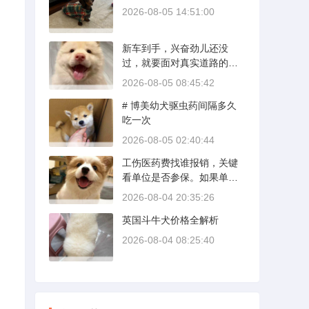
2026-08-05 14:51:00
新车到手，兴奋劲儿还没
过，就要面对真实道路的考
验。新手开新车上路，最怕
2026-08-05 08:45:42
的不是技术生疏，而是对车
# 博美幼犬驱虫药间隔多久
况和路况的双重陌生。磨合
吃一次
期内，发动机转速控制在200
0到3000转之间，时速尽量
2026-08-05 02:40:44
不超过100公里，这不是老司
工伤医药费找谁报销，关键
机的保守，而是活塞和气缸
看单位是否参保。如果单位
壁需要时间完成精细贴合。
给你交了工伤保险，费用由
多数车型说明书里都写了前1
2026-08-04 20:35:26
保险基金支付；要是单位没
500公里为磨合期，但真正照
英国斗牛犬价格全解析
参保，那就由单位自己掏
着做的司机不到三成。
钱。很多人受伤后一头雾
2026-08-04 08:25:40
水，拿着发票去单位报，单
位又推给医保，两边扯皮耽
误治疗。这篇就把这事讲清
楚。