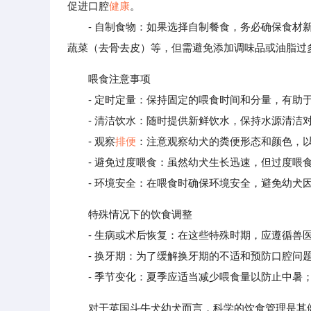
促进口腔
健康
。
- 自制食物：如果选择自制餐食，务必确保食材新
蔬菜（去骨去皮）等，但需避免添加调味品或油脂过
喂食注意事项
- 定时定量：保持固定的喂食时间和分量，有助
- 清洁饮水：随时提供新鲜饮水，保持水源清洁
- 观察
排便
：注意观察幼犬的粪便形态和颜色，
- 避免过度喂食：虽然幼犬生长迅速，但过度喂食
- 环境安全：在喂食时确保环境安全，避免幼犬
特殊情况下的饮食调整
- 生病或术后恢复：在这些特殊时期，应遵循兽医
- 换牙期：为了缓解换牙期的不适和预防口腔问题
- 季节变化：夏季应适当减少喂食量以防止中暑；
对于英国斗牛犬幼犬而言，科学的饮食管理是其