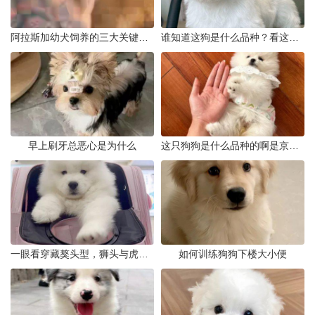
阿拉斯加幼犬饲养的三大关键问题
谁知道这狗是什么品种？看这几点
早上刷牙总恶心是为什么
这只狗狗是什么品种的啊是京巴吗
一眼看穿藏獒头型，狮头与虎头到底怎么分
如何训练狗狗下楼大小便