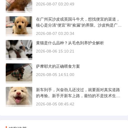
2026-08-07 03:20:49
在广州买沙皮或英国斗牛犬，想找便宜的渠道，
核心是分清“便宜”和“捡漏”的界限。沙皮狗是广东
本地犬种，价格比北方城市有优势；英国斗牛犬
2026-08-07 03:20:34
则完全是另一套行情。下面直接说具体能去的地
黄猫是什么品种？从毛色到养护全解析
方和真实价格区间。
2026-08-06 15:10:21
萨摩耶犬的正确喂食方案
2026-08-05 14:51:00
新车到手，兴奋劲儿还没过，就要面对真实道路
的考验。新手开新车上路，最怕的不是技术生
疏，而是对车况和路况的双重陌生。磨合期内，
2026-08-05 08:45:42
发动机转速控制在2000到3000转之间，时速尽量
不超过100公里，这不是老司机的保守，而是活
塞和气缸壁需要时间完成精细贴合。多数车型说
明书里都写了前1500公里为磨合期，但真正照着