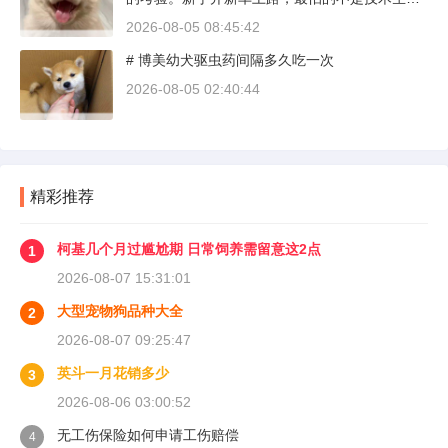
疏，而是对车况和路况的双重陌生。磨合期内，
2026-08-05 08:45:42
发动机转速控制在2000到3000转之间，时速尽量
# 博美幼犬驱虫药间隔多久吃一次
不超过100公里，这不是老司机的保守，而是活
塞和气缸壁需要时间完成精细贴合。多数车型说
2026-08-05 02:40:44
明书里都写了前1500公里为磨合期，但真正照着
做的司机不到三成。
精彩推荐
柯基几个月过尴尬期 日常饲养需留意这2点
1
2026-08-07 15:31:01
大型宠物狗品种大全
2
2026-08-07 09:25:47
英斗一月花销多少
3
2026-08-06 03:00:52
无工伤保险如何申请工伤赔偿
4