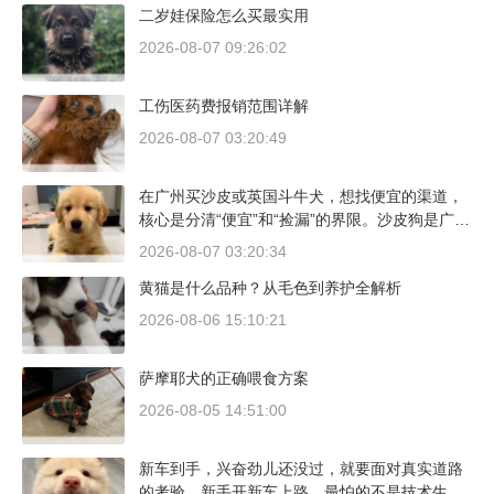
二岁娃保险怎么买最实用
2026-08-07 09:26:02
工伤医药费报销范围详解
2026-08-07 03:20:49
在广州买沙皮或英国斗牛犬，想找便宜的渠道，
核心是分清“便宜”和“捡漏”的界限。沙皮狗是广东
本地犬种，价格比北方城市有优势；英国斗牛犬
2026-08-07 03:20:34
则完全是另一套行情。下面直接说具体能去的地
黄猫是什么品种？从毛色到养护全解析
方和真实价格区间。
2026-08-06 15:10:21
萨摩耶犬的正确喂食方案
2026-08-05 14:51:00
新车到手，兴奋劲儿还没过，就要面对真实道路
的考验。新手开新车上路，最怕的不是技术生