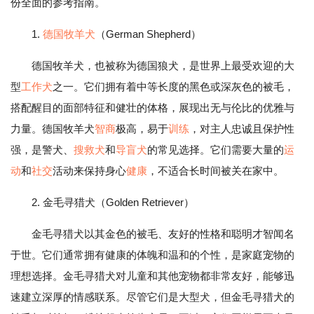
份全面的参考指南。
1.
德国
牧羊犬
（German Shepherd）
德国牧羊犬，也被称为德国狼犬，是世界上最受欢迎的大
型
工作犬
之一。它们拥有着中等长度的黑色或深灰色的被毛，
搭配醒目的面部特征和健壮的体格，展现出无与伦比的优雅与
力量。德国牧羊犬
智商
极高，易于
训练
，对主人忠诚且保护性
强，是警犬、
搜救犬
和
导盲犬
的常见选择。它们需要大量的
运
动
和
社交
活动来保持身心
健康
，不适合长时间被关在家中。
2. 金毛寻猎犬（Golden Retriever）
金毛寻猎犬以其金色的被毛、友好的性格和聪明才智闻名
于世。它们通常拥有健康的体魄和温和的个性，是家庭宠物的
理想选择。金毛寻猎犬对儿童和其他宠物都非常友好，能够迅
速建立深厚的情感联系。尽管它们是大型犬，但金毛寻猎犬的