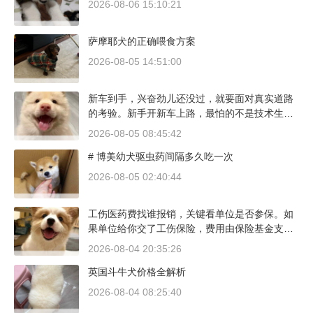
2026-08-06 15:10:21
萨摩耶犬的正确喂食方案
2026-08-05 14:51:00
新车到手，兴奋劲儿还没过，就要面对真实道路
的考验。新手开新车上路，最怕的不是技术生
疏，而是对车况和路况的双重陌生。磨合期内，
2026-08-05 08:45:42
发动机转速控制在2000到3000转之间，时速尽量
# 博美幼犬驱虫药间隔多久吃一次
不超过100公里，这不是老司机的保守，而是活
塞和气缸壁需要时间完成精细贴合。多数车型说
2026-08-05 02:40:44
明书里都写了前1500公里为磨合期，但真正照着
做的司机不到三成。
工伤医药费找谁报销，关键看单位是否参保。如
果单位给你交了工伤保险，费用由保险基金支
付；要是单位没参保，那就由单位自己掏钱。很
2026-08-04 20:35:26
多人受伤后一头雾水，拿着发票去单位报，单位
英国斗牛犬价格全解析
又推给医保，两边扯皮耽误治疗。这篇就把这事
讲清楚。
2026-08-04 08:25:40