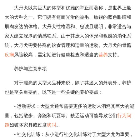
大丹犬以其巨大的体型和优雅的举止而著称，是世界上最
大的犬种之一。它们拥有短而光滑的被毛、敏锐的蓝色眼睛和
肌肉发达的体格。大丹犬性格温和、忠诚且聪明，非常适合与
家人建立深厚的情感联系。由于其庞大的体形和敏感的消化系
统，大丹犬需要特殊的饮食管理和适量的运动。大丹犬的骨骼
疾病
风险较高，需定期进行健康检查和适当的
营养
支持。
养护与注意事项
对于漂亮的大型犬品种来说，除了其迷人的外表外，养护
也是至关重要的。以下是一些关键的养护要点：
- 运动需求：大型犬通常需要更多的运动来消耗其巨大的能
量，包括散步、奔跑和玩耍等。缺乏运动可能导致它们
行为问
题
如破坏家具或过度
吠叫
。
- 社交化训练：从小进行社交化训练对于大型犬尤为重要，