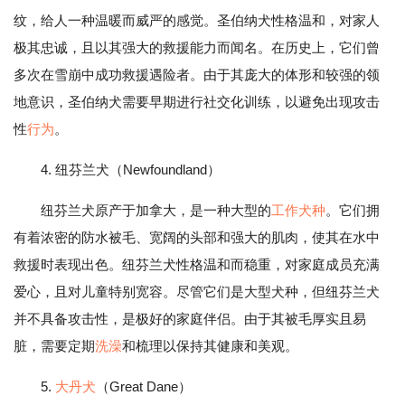
纹，给人一种温暖而威严的感觉。圣伯纳犬性格温和，对家人
极其忠诚，且以其强大的救援能力而闻名。在历史上，它们曾
多次在雪崩中成功救援遇险者。由于其庞大的体形和较强的领
地意识，圣伯纳犬需要早期进行社交化训练，以避免出现攻击
性
行为
。
4. 纽芬兰犬（Newfoundland）
纽芬兰犬原产于加拿大，是一种大型的
工作犬种
。它们拥
有着浓密的防水被毛、宽阔的头部和强大的肌肉，使其在水中
救援时表现出色。纽芬兰犬性格温和而稳重，对家庭成员充满
爱心，且对儿童特别宽容。尽管它们是大型犬种，但纽芬兰犬
并不具备攻击性，是极好的家庭伴侣。由于其被毛厚实且易
脏，需要定期
洗澡
和梳理以保持其健康和美观。
5.
大丹犬
（Great Dane）