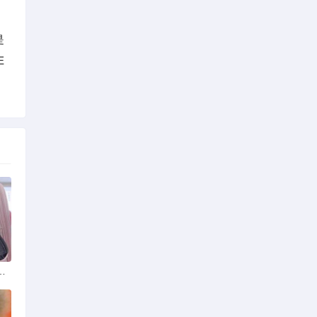
是
E
，狮头与虎头到底怎么分