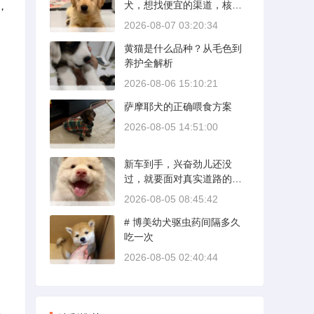
犬，想找便宜的渠道，核心
，
是分清“便宜”和“捡漏”的界
2026-08-07 03:20:34
限。沙皮狗是广东本地犬
黄猫是什么品种？从毛色到
种，价格比北方城市有优
养护全解析
势；英国斗牛犬则完全是另
一套行情。下面直接说具体
2026-08-06 15:10:21
能去的地方和真实价格区
萨摩耶犬的正确喂食方案
间。
2026-08-05 14:51:00
新车到手，兴奋劲儿还没
过，就要面对真实道路的考
验。新手开新车上路，最怕
2026-08-05 08:45:42
的不是技术生疏，而是对车
# 博美幼犬驱虫药间隔多久
况和路况的双重陌生。磨合
吃一次
期内，发动机转速控制在200
0到3000转之间，时速尽量
2026-08-05 02:40:44
不超过100公里，这不是老司
机的保守，而是活塞和气缸
壁需要时间完成精细贴合。
多数车型说明书里都写了前1