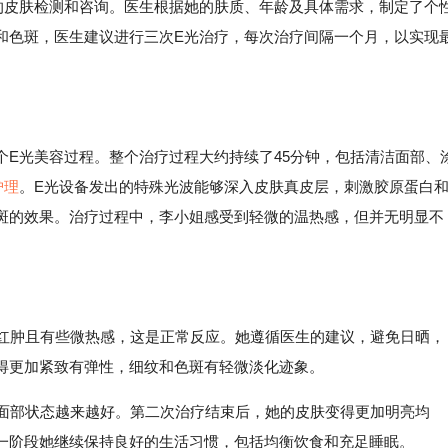
的皮肤检测和咨询。医生根据她的肤质、年龄及具体需求，制定了个
和色斑，医生建议进行三次E光治疗，每次治疗间隔一个月，以实现
个E光美容过程。整个治疗过程大约持续了45分钟，包括清洁面部、
护理
。E光设备发出的特殊光波能够深入皮肤真皮层，刺激胶原蛋白
斑的效果。治疗过程中，李小姐感受到轻微的温热感，但并无明显不
显红肿且有些微热感，这是正常反应。她遵循医生的建议，避免日晒，
得更加紧致有弹性，细纹和色斑有轻微淡化迹象。
的面部状态越来越好。第二次治疗结束后，她的皮肤变得更加明亮均
一阶段她继续保持良好的生活习惯，包括均衡饮食和充足睡眠。