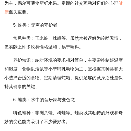
为主，偶尔可喂食新鲜水果。定期的社交互动对它们的心理
健
康
至关重要。
5. 蛇类：无声的守护者
常见种类：玉米蛇、球蟒等。虽然常被误解为冷酷无情，
但实际上许多蛇类性格温和，易于照料。
养护知识：蛇对环境的要求相对简单，主要需控制好温度
和湿度。食物以活鼠等小型哺乳动物为主，需根据其种类和大
小选择合适的食物。定期清理蛇箱、提供足够的藏身之处是保
持其健康的关键。
6. 蛙类：水中的音乐家与变色龙
特色蛙种：非洲爪蛙、树蛙等。蛙类以其独特的外观和奇
妙的变色能力吸引了不少爱好者。