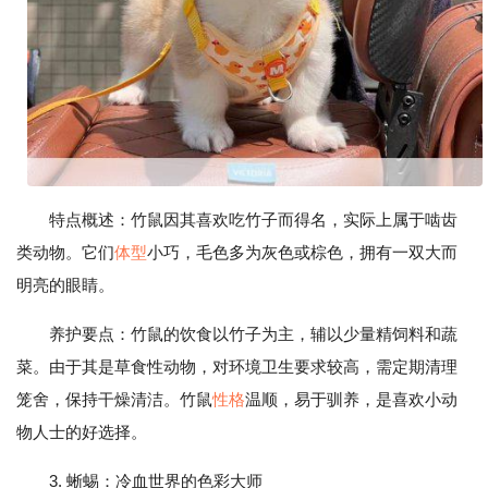
特点概述：竹鼠因其喜欢吃竹子而得名，实际上属于啮齿
类动物。它们
体型
小巧，毛色多为灰色或棕色，拥有一双大而
明亮的眼睛。
养护要点：竹鼠的饮食以竹子为主，辅以少量精饲料和蔬
菜。由于其是草食性动物，对环境卫生要求较高，需定期清理
笼舍，保持干燥清洁。竹鼠
性格
温顺，易于驯养，是喜欢小动
物人士的好选择。
3. 蜥蜴：冷血世界的色彩大师