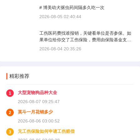
发动机转速控制在2000到3000转之间，时速尽量
# 博美幼犬驱虫药间隔多久吃一次
不超过100公里，这不是老司机的保守，而是活
塞和气缸壁需要时间完成精细贴合。多数车型说
2026-08-05 02:40:44
明书里都写了前1500公里为磨合期，但真正照着
做的司机不到三成。
工伤医药费找谁报销，关键看单位是否参保。如
果单位给你交了工伤保险，费用由保险基金支
付；要是单位没参保，那就由单位自己掏钱。很
2026-08-04 20:35:26
多人受伤后一头雾水，拿着发票去单位报，单位
又推给医保，两边扯皮耽误治疗。这篇就把这事
讲清楚。
精彩推荐
大型宠物狗品种大全
1
2026-08-07 09:25:47
英斗一月花销多少
2
2026-08-06 03:00:52
无工伤保险如何申请工伤赔偿
3