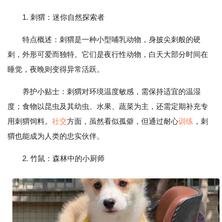
1. 刺猬：迷你自然探索者
特点概述：刺猬是一种小型哺乳动物，身披尖刺般的硬
刺，外形可爱而独特。它们是夜行性动物，白天大部分时间在
睡觉，夜晚则变得异常活跃。
养护小贴士：刺猬对环境温度敏感，需保持适宜的温湿
度；食物以昆虫及其幼虫、水果、蔬菜为主，还需定期补充专
用刺猬饲料。
社交
方面，虽然看似孤僻，但通过耐心
训练
，刺
猬也能成为人类的忠实伙伴。
2. 竹鼠：森林中的小厨师