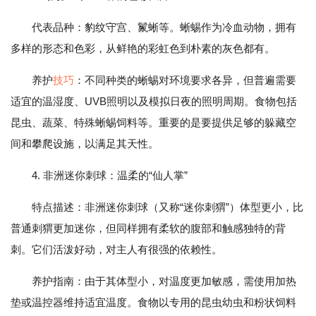
代表品种：豹纹守宫、鬣蜥等。蜥蜴作为冷血动物，拥有
多样的形态和色彩，从鲜艳的彩虹色到朴素的灰色都有。
养护
技巧
：不同种类的蜥蜴对环境要求各异，但普遍需要
适宜的温湿度、UVB照明以及模拟日夜的照明周期。食物包括
昆虫、蔬菜、特殊蜥蜴饲料等。重要的是要提供足够的躲藏空
间和攀爬设施，以满足其天性。
4. 非洲迷你刺球：温柔的“仙人掌”
特点描述：非洲迷你刺球（又称“迷你刺猬”）体型更小，比
普通刺猬更加迷你，但同样拥有柔软的腹部和触感独特的背
刺。它们活泼好动，对主人有很强的依赖性。
养护指南：由于其体型小，对温度更加敏感，需使用加热
垫或温控器维持适宜温度。食物以专用的昆虫幼虫和粉状饲料