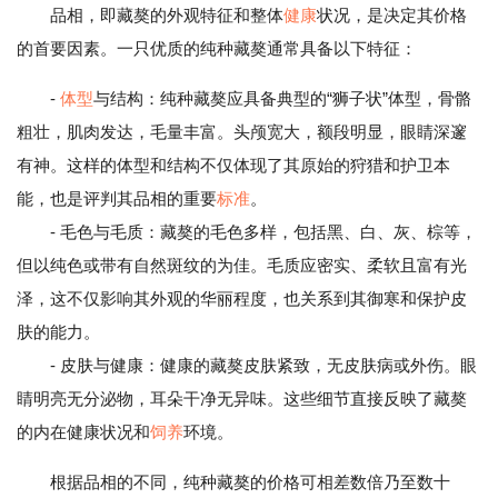
品相，即藏獒的外观特征和整体
健康
状况，是决定其价格
的首要因素。一只优质的纯种藏獒通常具备以下特征：
-
体型
与结构：纯种藏獒应具备典型的“狮子状”体型，骨骼
粗壮，肌肉发达，毛量丰富。头颅宽大，额段明显，眼睛深邃
有神。这样的体型和结构不仅体现了其原始的狩猎和护卫本
能，也是评判其品相的重要
标准
。
- 毛色与毛质：藏獒的毛色多样，包括黑、白、灰、棕等，
但以纯色或带有自然斑纹的为佳。毛质应密实、柔软且富有光
泽，这不仅影响其外观的华丽程度，也关系到其御寒和保护皮
肤的能力。
- 皮肤与健康：健康的藏獒皮肤紧致，无皮肤病或外伤。眼
睛明亮无分泌物，耳朵干净无异味。这些细节直接反映了藏獒
的内在健康状况和
饲养
环境。
根据品相的不同，纯种藏獒的价格可相差数倍乃至数十