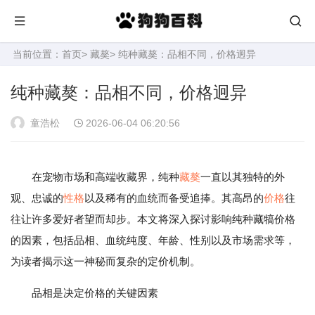
当前位置：
首页
>
藏獒
> 纯种藏獒：品相不同，价格迥异
纯种藏獒：品相不同，价格迥异
童浩松
2026-06-04 06:20:56
在宠物市场和高端收藏界，纯种
藏獒
一直以其独特的外
观、忠诚的
性格
以及稀有的血统而备受追捧。其高昂的
价格
往
往让许多爱好者望而却步。本文将深入探讨影响纯种藏犒价格
的因素，包括品相、血统纯度、年龄、性别以及市场需求等，
为读者揭示这一神秘而复杂的定价机制。
品相是决定价格的关键因素