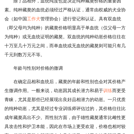
除了品相外，血统纯度也是决定纯种藏獒价格的重要因
素。纯种藏獒的血统必须经过严格认证，通常由权威的犬业协
会（如中国
工作犬
管理协会）进行登记和认证。具有双血统
（即父母均为纯种）的藏獒价格明显高于单血统（仅父母一方
为纯种）或无血统证明的藏獒。双血统的纯种幼崽价格往往在
十万至几十万元之间，而单血统或无血统的藏獒则可能只有几
千元到数万元不等。
年龄与性别对价格的微调
在确定品相和血统后，藏獒的年龄和性别也会对其价格产
生微调作用。一般来说，幼崽因其成长潜力和易于
训练
而更受
青睐，尤其是那些已经展现出良好品相潜力的幼崽。一只优质
的纯种幼崽，尤其是经过专业训练师评估过的，其价格往往比
成年藏獒高出不少。而性别方面，由于雄性藏獒通常比雌性更
具攻击性和护卫本能，因此在市场上更受欢迎，价格也相对较