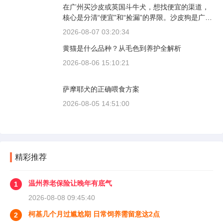
在广州买沙皮或英国斗牛犬，想找便宜的渠道，
核心是分清“便宜”和“捡漏”的界限。沙皮狗是广东
本地犬种，价格比北方城市有优势；英国斗牛犬
2026-08-07 03:20:34
则完全是另一套行情。下面直接说具体能去的地
黄猫是什么品种？从毛色到养护全解析
方和真实价格区间。
2026-08-06 15:10:21
萨摩耶犬的正确喂食方案
2026-08-05 14:51:00
精彩推荐
温州养老保险让晚年有底气
1
2026-08-08 09:45:40
柯基几个月过尴尬期 日常饲养需留意这2点
2