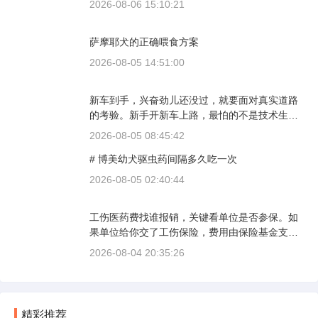
2026-08-06 15:10:21
萨摩耶犬的正确喂食方案
2026-08-05 14:51:00
新车到手，兴奋劲儿还没过，就要面对真实道路
的考验。新手开新车上路，最怕的不是技术生
疏，而是对车况和路况的双重陌生。磨合期内，
2026-08-05 08:45:42
发动机转速控制在2000到3000转之间，时速尽量
# 博美幼犬驱虫药间隔多久吃一次
不超过100公里，这不是老司机的保守，而是活
塞和气缸壁需要时间完成精细贴合。多数车型说
2026-08-05 02:40:44
明书里都写了前1500公里为磨合期，但真正照着
做的司机不到三成。
工伤医药费找谁报销，关键看单位是否参保。如
果单位给你交了工伤保险，费用由保险基金支
付；要是单位没参保，那就由单位自己掏钱。很
2026-08-04 20:35:26
多人受伤后一头雾水，拿着发票去单位报，单位
又推给医保，两边扯皮耽误治疗。这篇就把这事
讲清楚。
精彩推荐