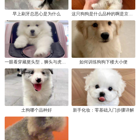
早上刷牙总恶心是为什么
这只狗狗是什么品种的啊是京巴吗
一眼看穿藏獒头型，狮头与虎头到底怎么分
如何训练狗狗下楼大小便
土狗哪个品种好
新手化妆：零基础入门步骤详解