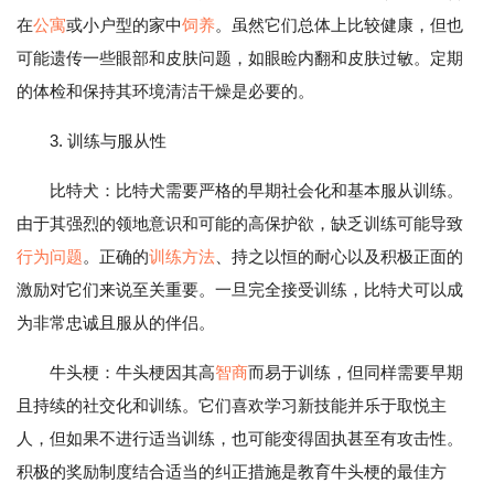
在
公寓
或小户型的家中
饲养
。虽然它们总体上比较健康，但也
可能遗传一些眼部和皮肤问题，如眼睑内翻和皮肤过敏。定期
的体检和保持其环境清洁干燥是必要的。
3. 训练与服从性
比特犬：比特犬需要严格的早期社会化和基本服从训练。
由于其强烈的领地意识和可能的高保护欲，缺乏训练可能导致
行为问题
。正确的
训练方法
、持之以恒的耐心以及积极正面的
激励对它们来说至关重要。一旦完全接受训练，比特犬可以成
为非常忠诚且服从的伴侣。
牛头梗：牛头梗因其高
智商
而易于训练，但同样需要早期
且持续的社交化和训练。它们喜欢学习新技能并乐于取悦主
人，但如果不进行适当训练，也可能变得固执甚至有攻击性。
积极的奖励制度结合适当的纠正措施是教育牛头梗的最佳方