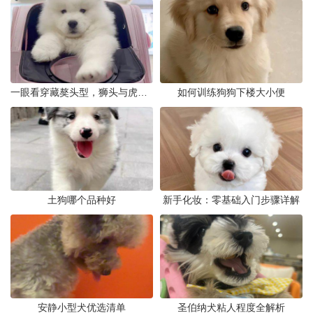
一眼看穿藏獒头型，狮头与虎头到底怎么分
如何训练狗狗下楼大小便
土狗哪个品种好
新手化妆：零基础入门步骤详解
安静小型犬优选清单
圣伯纳犬粘人程度全解析