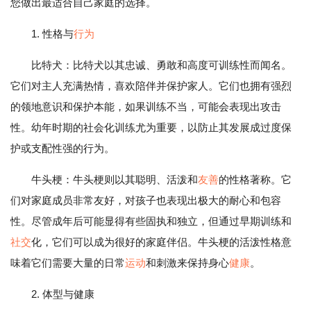
您做出最适合自己家庭的选择。
1. 性格与
行为
比特犬：比特犬以其忠诚、勇敢和高度可训练性而闻名。
它们对主人充满热情，喜欢陪伴并保护家人。它们也拥有强烈
的领地意识和保护本能，如果训练不当，可能会表现出攻击
性。幼年时期的社会化训练尤为重要，以防止其发展成过度保
护或支配性强的行为。
牛头梗：牛头梗则以其聪明、活泼和
友善
的性格著称。它
们对家庭成员非常友好，对孩子也表现出极大的耐心和包容
性。尽管成年后可能显得有些固执和独立，但通过早期训练和
社交
化，它们可以成为很好的家庭伴侣。牛头梗的活泼性格意
味着它们需要大量的日常
运动
和刺激来保持身心
健康
。
2. 体型与健康