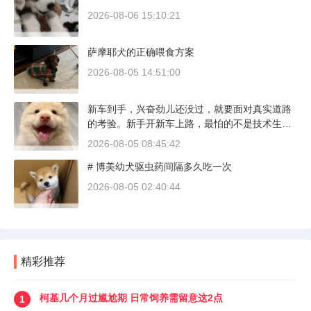
2026-08-06 15:10:21
萨摩耶犬的正确喂食方案
2026-08-05 14:51:00
新车到手，兴奋劲儿还没过，就要面对真实道路
的考验。新手开新车上路，最怕的不是技术生
疏，而是对车况和路况的双重陌生。磨合期内，
2026-08-05 08:45:42
发动机转速控制在2000到3000转之间，时速尽量
# 博美幼犬驱虫药间隔多久吃一次
不超过100公里，这不是老司机的保守，而是活
塞和气缸壁需要时间完成精细贴合。多数车型说
2026-08-05 02:40:44
明书里都写了前1500公里为磨合期，但真正照着
做的司机不到三成。
精彩推荐
柯基几个月过尴尬期 日常饲养需留意这2点
1