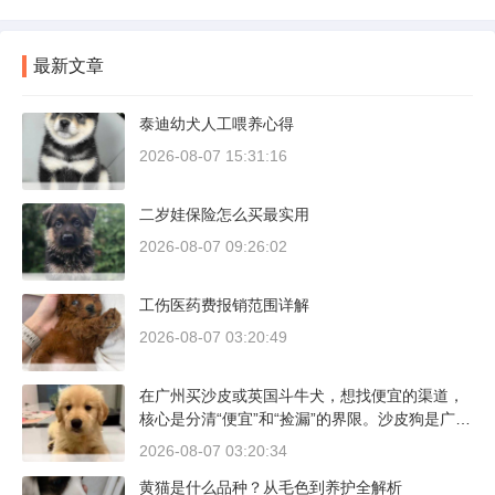
最新文章
泰迪幼犬人工喂养心得
2026-08-07 15:31:16
二岁娃保险怎么买最实用
2026-08-07 09:26:02
工伤医药费报销范围详解
2026-08-07 03:20:49
在广州买沙皮或英国斗牛犬，想找便宜的渠道，
核心是分清“便宜”和“捡漏”的界限。沙皮狗是广东
本地犬种，价格比北方城市有优势；英国斗牛犬
2026-08-07 03:20:34
则完全是另一套行情。下面直接说具体能去的地
黄猫是什么品种？从毛色到养护全解析
方和真实价格区间。