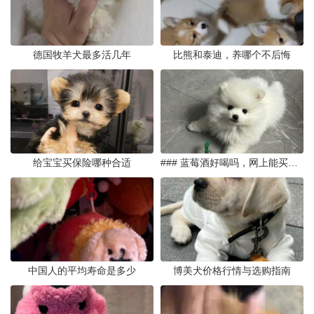
德国牧羊犬最多活几年
比熊和泰迪，养哪个不后悔
给宝宝买保险哪种合适
### 蓝莓酒好喝吗，网上能买到真的吗
中国人的平均寿命是多少
博美犬价格行情与选购指南