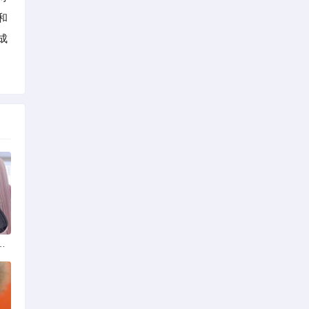
和
成
，狮头与虎头到底怎么分