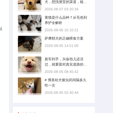
犬，想找便宜的渠道，核心
是分清“便宜”和“捡漏”的界
2026-08-07 03:20:34
限。沙皮狗是广东本地犬
黄猫是什么品种？从毛色到
种，价格比北方城市有优
养护全解析
势；英国斗牛犬则完全是另
一套行情。下面直接说具体
以
2026-08-06 15:10:21
能去的地方和真实价格区
萨摩耶犬的正确喂食方案
间。
2026-08-05 14:51:00
新车到手，兴奋劲儿还没
过，就要面对真实道路的考
验。新手开新车上路，最怕
2026-08-05 08:45:42
的不是技术生疏，而是对车
# 博美幼犬驱虫药间隔多久
况和路况的双重陌生。磨合
吃一次
期内，发动机转速控制在200
0到3000转之间，时速尽量
2026-08-05 02:40:44
不超过100公里，这不是老司
机的保守，而是活塞和气缸
壁需要时间完成精细贴合。
多数车型说明书里都写了前1