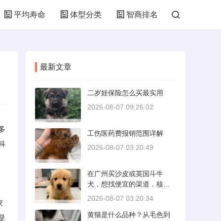
平均寿命
体型分类
智商排名
最新文章
二岁娃保险怎么买最实用
2026-08-07 09:26:02
多
工伤医药费报销范围详解
科
2026-08-07 03:20:49
在广州买沙皮或英国斗牛
犬，想找便宜的渠道，核心
是分清“便宜”和“捡漏”的界
2026-08-07 03:20:34
家
限。沙皮狗是广东本地犬
黄猫是什么品种？从毛色到
种，价格比北方城市有优
是