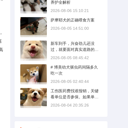
养护全解析
势；英国斗牛犬则完全是另
一套行情。下面直接说具体
2026-08-06 15:10:21
能去的地方和真实价格区
萨摩耶犬的正确喂食方案
间。
2026-08-05 14:51:00
，
离
新车到手，兴奋劲儿还没
高
过，就要面对真实道路的考
验。新手开新车上路，最怕
2026-08-05 08:45:42
的不是技术生疏，而是对车
# 博美幼犬驱虫药间隔多久
况和路况的双重陌生。磨合
吃一次
期内，发动机转速控制在200
0到3000转之间，时速尽量
2026-08-05 02:40:44
不超过100公里，这不是老司
工伤医药费找谁报销，关键
机的保守，而是活塞和气缸
看单位是否参保。如果单位
壁需要时间完成精细贴合。
给你交了工伤保险，费用由
多数车型说明书里都写了前1
2026-08-04 20:35:26
保险基金支付；要是单位没
500公里为磨合期，但真正照
参保，那就由单位自己掏
着做的司机不到三成。
钱。很多人受伤后一头雾
水，拿着发票去单位报，单