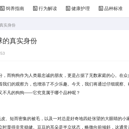
饲养指南
行为解读
健康护理
品种标准
的真实身份
球的真实身份
53
分，而狗狗作为人类最忠诚的朋友，更是占据了无数家庭的心。在众
着我们的观察力，也增添了不少乐趣。今天，我们将通过仔细观察、
又不凡的狗狗——它究竟属于哪个品种呢？
色毛皮、短而密集的被毛，以及一对总是好奇地四处张望的大眼睛的小
立时显得非常稳健。豆豆的耳朵是半立状态，略微向前倾斜，这通常